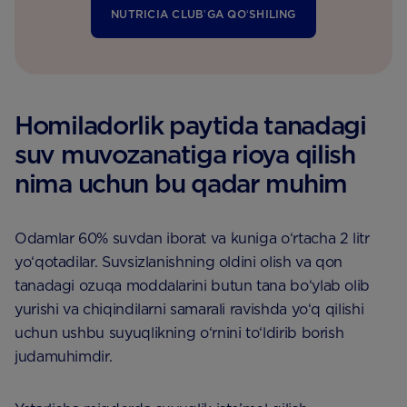
NUTRICIA CLUBʼGA QOʻSHILING
Homiladorlik paytida tanadagi
suv muvozanatiga rioya qilish
nima uchun bu qadar muhim
Odamlar 60% suvdan iborat va kuniga o‘rtacha 2 litr
yo‘qotadilar. Suvsizlanishning oldini olish va qon
tanadagi ozuqa moddalarini butun tana bo‘ylab olib
yurishi va chiqindilarni samarali ravishda yo‘q qilishi
uchun ushbu suyuqlikning o‘rnini to‘ldirib borish
judamuhimdir.