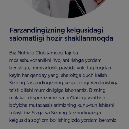
Farzandingizning kelgusidagi
salomatligi hozir shakllanmoqda
Biz Nutricia Club jamoasi tajriba
moslashuvchanlikni rivojlantirishga yordam
berishiga, homiladorlik paytida yoki tugʻruqdan
keyin har qanday yangi sharoitga duch kelish
Sizning farzandingizning kelgusidagi rivojlanishiga
taʼsir qilishi mumkinligiga ishonamiz. Bizning
malakali ekspertizamiz va qoʻllab-quvvatlash
boʻyicha mutaxassislarimizning kunu-tun ishlashi
tufayli biz Sizga va Sizning farzandingizga
kelgusida sogʻlom boʻlishingizda yordam beramiz.