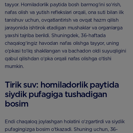
tayyor. Homiladorlik paytida bosh barmog‘ini so‘rish,
nafas olish va yutish reflekslari orqali, ona suti bilan ilk
tanishuv uchun, ovqatlantirish va ovqat hazm qilish
jarayonida ishtirok etadigan mushaklar va organlarga
yaxshi tajriba berildi. Shuningdek, 36-haftada
chaqalog‘ingiz havodan nafas olishga tayyor, uning
o‘pkasi to‘liq shakllangan va bachadon oldi suyuqligini
qabul qilishdan o‘pka orqali nafas olishga o‘tishi
mumkin.
Tirik suv: homiladorlik paytida
siydik pufagiga tushadigan
bosim
Endi chaqaloq joylashgan holatini o‘zgartirdi va siydik
pufagingizga bosim o‘tkazadi. Shuning uchun, 36-