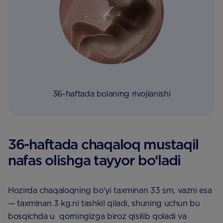
36-haftada bolaning rivojlanishi
36-haftada chaqaloq mustaqil
nafas olishga tayyor bo‘ladi
Hozirda chaqaloqning bo‘yi taxminan 33 sm, vazni esa
— taxminan 3 kg.ni tashkil qiladi, shuning uchun bu
bosqichda u qorningizga biroz qisilib qoladi va