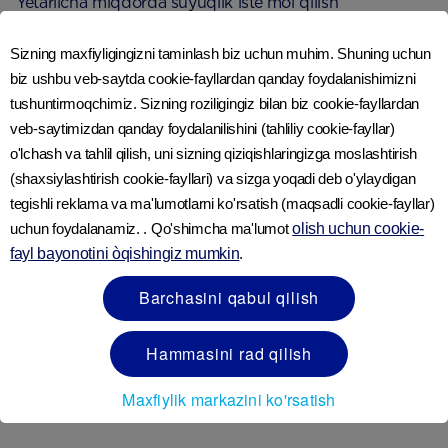
Yetarlicha miqdorda suyuqlik iste’mol qilish
homiladorlik paytida tez-tez uchraydigan siydik
4
Sizning maxfiyligingizni taminlash biz uchun muhim. Shuning uchun
yo‘llarining salomatligini saqlashga yordam beradi
.
biz ushbu veb-saytda cookie-fayllardan qanday foydalanishimizni
tushuntirmoqchimiz. Sizning roziligingiz bilan biz cookie-fayllardan
Suvsizlanish alomatlari
veb-saytimizdan qanday foydalanilishini (tahliliy cookie-fayllar)
o'lchash va tahlil qilish, uni sizning qiziqishlaringizga moslashtirish
Agar quyidagi alomatlardan birini his qilsangiz, ehtimol
(shaxsiylashtirish cookie-fayllari) va sizga yoqadi deb o'ylaydigan
5
tegishli reklama va ma'lumotlarni ko'rsatish (maqsadli cookie-fayllar)
sizda suvsizlanish holati kuzatilmoqda
:
uchun foydalanamiz. . Qo'shimcha ma'lumot
olish uchun cookie-
fayl bayonotini òqishingiz mumkin
.
• Chanqoqni his qilish
Barchasini qabul qilish
• Kamdan kam, to‘q rangda siyish (kuniga 3-4
martadan kam).
Hammasini rad qilish
Maxfiylik markazini ko'rsatish
• Bosh aylanishi yoki ko‘ngil aynishi.