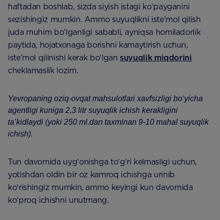
haftadan boshlab, sizda siyish istagi ko‘payganini
sezishingiz mumkin. Ammo suyuqlikni iste’mol qilish
juda muhim bo‘lganligi sababli, ayniqsa homiladorlik
paytida, hojatxonaga borishni kamaytirish uchun,
iste’mol qilinishi kerak bo‘lgan
suyuqlik miqdorini
cheklamaslik lozim.
Yevropaning oziq-ovqat mahsulotlari xavfsizligi bo‘yicha
agentligi kuniga 2,3 litr suyuqlik ichish kerakligini
ta’kidlaydi (yoki 250 ml.dan taxminan 9-10 mahal suyuqlik
ichish).
Tun davomida uyg‘onishga to‘g‘ri kelmasligi uchun,
yotishdan oldin bir oz kamroq ichishga urinib
ko‘rishingiz mumkin, ammo keyingi kun davomida
ko‘proq ichishni unutmang.