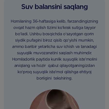
Suv balansini saqlang
Homilaning 36-haftasiga kelib, farzandingizning
ovqat hazm qilish tizimi ko‘krak sutiga tayyor
bo‘ladi. Ushbu bosqichda o‘sayotgan qorin
siydik pufagini biroz qisib qo‘yishi mumkin,
ammo baribir yetarlicha suv ichish va tanadagi
suyuqlik muvozanatini saqlash muhimdir.
Homiladorlik paytida kunlik suyuqlik iste’molini
aniqlang va hozir qabul qilayotganingizdan
ko‘proq suyuqlik iste’mol qilishga ehtiyoj
borligini tekshiring.