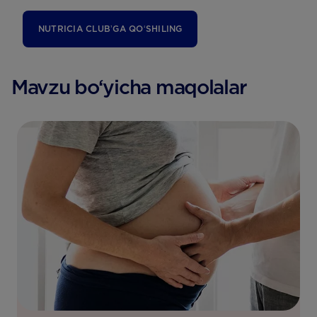
NUTRICIA CLUBʼGA QOʻSHILING
Mavzu bo‘yicha maqolalar