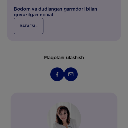
Bodom va dudlangan garmdori bilan
qovurilgan no‘xat
BATAFSIL
Maqolani ulashish