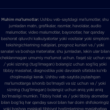
Muhim ma'lumotlar:
Ushbu veb-saytdagi ma'lumotlar, shu
jumladan matn, grafikalar, rasmlar, havolalar, audio
malumotlar, video malumotlar, bayonotlar, har qanday
bashorat qiluvchi kalkulyatorlar yoki vositalar yoki simptom
tekshirgichlarining natijalari, prognoz kunlari va / yoki
sanalari va boshqa materiallar, shu jumladan, lekin ular bilan
cheklanmagan umumiy ma'lumot uchun. faqat siz uchun va
/ yoki sizning (tug'ilmagan) bolangiz uchun sog'liq yoki
tibbiy maslahat, diagnostika yoki davolash sifatida ko'rib
chiqilmasligi kerak. Ushbu veb-saytda joylashgan
ma'lumotlarga ishonib bo'lmaydi va siz uchun va / yoki
sizning (tug'ilmagan) bolangiz uchun aniq yoki aniq
bo’lmasligi mumkin. Tibbiy holat va / yoki tibbiy alomatlar
bilan bog'liq har qanday savol bilan har doim shifokoringiz
yoki boshqa malakali tibbiyot hodimlarining maslahatiga