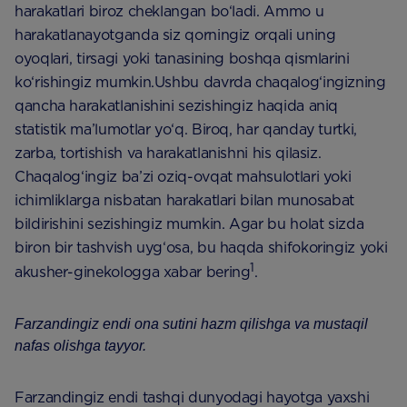
harakatlari biroz cheklangan bo‘ladi. Ammo u
harakatlanayotganda siz qorningiz orqali uning
oyoqlari, tirsagi yoki tanasining boshqa qismlarini
ko‘rishingiz mumkin.Ushbu davrda chaqalog‘ingizning
qancha harakatlanishini sezishingiz haqida aniq
statistik ma’lumotlar yo‘q. Biroq, har qanday turtki,
zarba, tortishish va harakatlanishni his qilasiz.
Chaqalog‘ingiz ba’zi oziq-ovqat mahsulotlari yoki
ichimliklarga nisbatan harakatlari bilan munosabat
bildirishini sezishingiz mumkin. Agar bu holat sizda
biron bir tashvish uyg‘osa, bu haqda shifokoringiz yoki
1
akusher-ginekologga xabar bering
.
Farzandingiz endi ona sutini hazm qilishga va mustaqil
nafas olishga tayyor.
Farzandingiz endi tashqi dunyodagi hayotga yaxshi