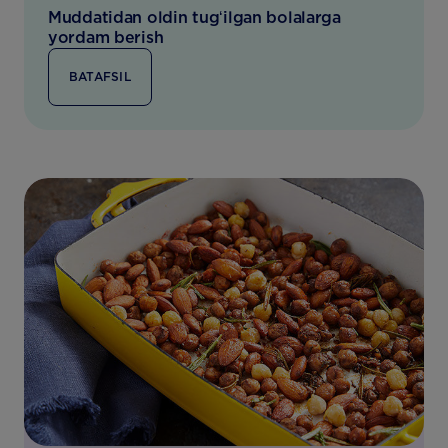
Muddatidan oldin tugʻilgan bolalarga
yordam berish
BATAFSIL