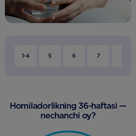
1-4
5
6
7
8
Homiladorlikning 36-haftasi —
nechanchi oy?