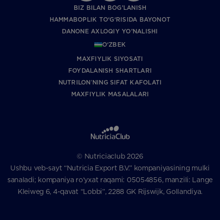
BIZ BILAN BOG’LANISH
HAMMABOPLIK TO‘G‘RISIDA BAYONOT
DANONE AXLOQIY YO’NALISHI
O‘ZBEK
MAXFIYLIK SIYOSATI
FOYDALANISH SHARTLARI
NUTRILONʼNING SIFAT KAFOLATI
MAXFIYLIK MASALALARI
© Nutriciaclub 2026
Ushbu veb-sayt “Nutricia Export B.V.” kompaniyasining mulki
sanaladi; kompaniya ro‘yxat raqami: 05054856, manzili: Lange
Kleiweg 6, 4-qavat “Lobbi”, 2288 GK Rijswijk, Gollandiya.