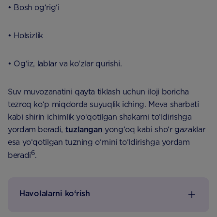
• Bosh og‘rig‘i
• Holsizlik
• Og‘iz, lablar va ko‘zlar qurishi.
Suv muvozanatini qayta tiklash uchun iloji boricha
tezroq ko‘p miqdorda suyuqlik iching. Meva sharbati
kabi shirin ichimlik yo‘qotilgan shakarni to‘ldirishga
yordam beradi,
tuzlangan
yong‘oq kabi sho‘r gazaklar
esa yo‘qotilgan tuzning o‘rnini to‘ldirishga yordam
6
beradi
.
Havolalarni ko‘rish