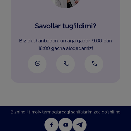
Savollar tug‘ildimi?
Biz dushanbadan jumaga qadar, 9:00 dan
18:00 gacha aloqadamiz!
Bizning ijtimoiy tarmoqlardagi sahifalarimizga qo‘shiling