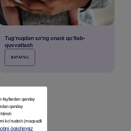
Tug‘ruqdan so‘ng onani qo‘llab-
quvvatlash
BATAFSIL
e-fayllardan qanday
mizdan qanday
htirish
rni ko'rsatish (maqsadli
tini òqishingiz