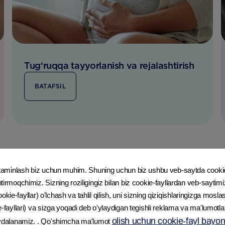
Tug‘ruqqa tayyorlanish va rejalashtirish
BATAFSIL
i taminlash biz uchun muhim. Shuning uchun biz ushbu veb-saytda cooki
Ota-ona va bola oʻrtasidagi aloqa
tirmoqchimiz. Sizning roziligingiz bilan biz cookie-fayllardan veb-sayti
BATAFSIL
 cookie-fayllar) o'lchash va tahlil qilish, uni sizning qiziqishlaringizga moslas
e-fayllari) va sizga yoqadi deb o'ylaydigan tegishli reklama va ma'lumotla
olish uchun cookie-fayl bayono
oydalanamiz. . Qo'shimcha ma'lumot