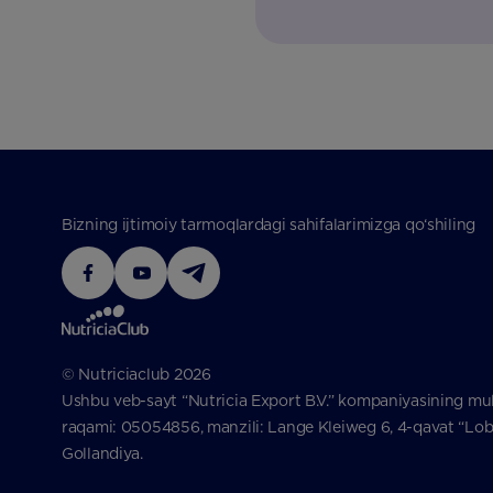
Bizning ijtimoiy tarmoqlardagi sahifalarimizga qo‘shiling
© Nutriciaclub 2026
Ushbu veb-sayt “Nutricia Export B.V.” kompaniyasining mul
raqami: 05054856, manzili: Lange Kleiweg 6, 4-qavat “Lobb
Gollandiya.