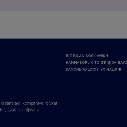
BIZ BILAN BOG’LANISH
HAMMABOPLIK TO‘G‘RISIDA BAY
DANONE AXLOQIY YO’NALISHI
ki sanaladi; kompaniya ro‘yxat
i”, 2288 GK Rijswijk,