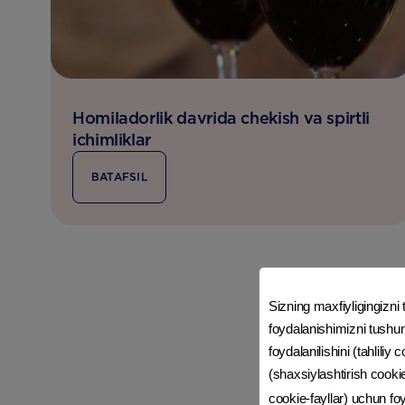
Homiladorlik davrida chekish va spirtli
ichimliklar
BATAFSIL
Sizning maxfiyligingizn
foydalanishimizni tushun
foydalanilishini (tahliliy
(shaxsiylashtirish cooki
cookie-fayllar) uchun f