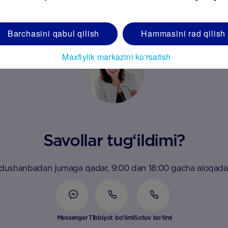
Barchasini qabul qilish
Hammasini rad qilish
Maxfiylik markazini ko'rsatish
Savollar tug‘ildimi?
 dushanbadan jumaga qadar, 9:00 dan 18:00 gacha aloqada
Messenger
Tibbiyot bo'limi
Sotuv bo‘limi