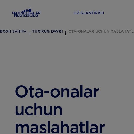
MAHSULOTLAR
OZIQLANTIRISH
BOSH SAHIFA
TUG’RUQ DAVRI
OTA-ONALAR UCHUN MASLAHATL
Ota-onalar
uchun
maslahatlar