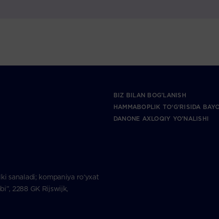
BIZ BILAN BOG’LANISH
HAMMABOPLIK TO‘G‘RISIDA BAY
DANONE AXLOQIY YO’NALISHI
ki sanaladi; kompaniya ro‘yxat
i”, 2288 GK Rijswijk,