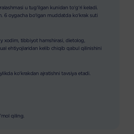
alashmasi u tug‘ilgan kunidan to‘g‘ri keladi.
gan. 6 oygacha bo‘lgan muddatda ko‘krak suti
y xodim, tibbiyot hamshirasi, dietolog,
l ehtiyojlaridan kelib chiqib qabul qilinishini
ylikda ko‘krakdan ajratishni tavsiya etadi.
mol qiling.