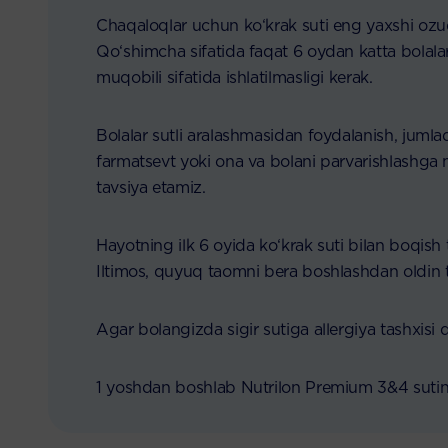
Chaqaloqlar uchun ko‘krak suti eng yaxshi ozuqa
Qo‘shimcha sifatida faqat 6 oydan katta bolalar
muqobili sifatida ishlatilmasligi kerak.
Bolalar sutli aralashmasidan foydalanish, jumlad
farmatsevt yoki ona va bolani parvarishlashga m
tavsiya etamiz.
Hayotning ilk 6 oyida ko‘krak suti bilan boqish t
Iltimos, quyuq taomni bera boshlashdan oldin t
Agar bolangizda sigir sutiga allergiya tashxisi
1 yoshdan boshlab Nutrilon Premium 3&4 sutini 