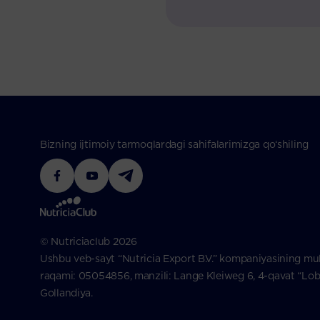
Bizning ijtimoiy tarmoqlardagi sahifalarimizga qo‘shiling
© Nutriciaclub 2026
Ushbu veb-sayt “Nutricia Export B.V.” kompaniyasining mul
raqami: 05054856, manzili: Lange Kleiweg 6, 4-qavat “Lobb
Gollandiya.