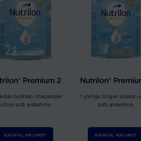
trilon® Premium 2
Nutrilon® Premiu
likdan boshlab chaqaloqlar
1 yoshga to‘lgan bolalar 
uchun sutli aralashma.
sutli aralashma.
BATAFSIL MA’LUMOT
BATAFSIL MA’LUMOT