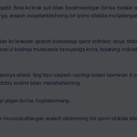
dir. Bola ko‘krak suti bilan boqilmayotgan bo‘lsa, bolalar ar
ga, aralash ovqatlantirishning bir qismi sifatida mo‘ljallan
an ko‘krakdan ajratish borasidagi qaror shifokor, doya, tibbi
as’ul boshqa mutaxassis tavsiyasiga ko‘ra, bolaning individua
avsiya etiladi. Sog‘liqni saqlash vazirligi bolani taxminan 6 o
ibbiy xodimi bilan maslahatlashing.
 qo‘yilgan bo‘lsa, foydalanmang.
muvozanatlangan aralash ratsionning bir qismi sifatida iste’