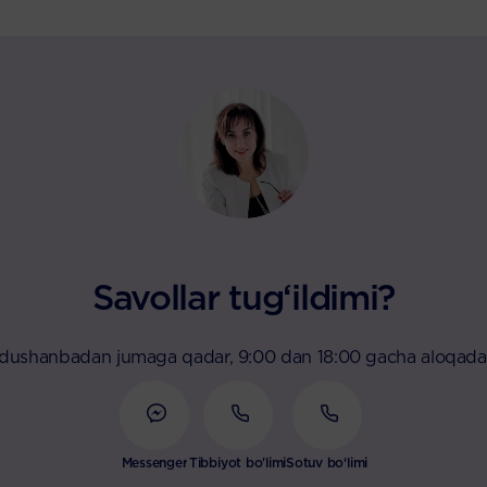
Savollar tug‘ildimi?
 dushanbadan jumaga qadar, 9:00 dan 18:00 gacha aloqada
Messenger
Tibbiyot bo'limi
Sotuv bo‘limi