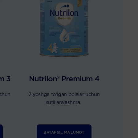
m 3
Nutrilon® Premium 4
uchun
2 yoshga to‘lgan bolalar uchun
sutli aralashma.
BATAFSIL MA’LUMOT