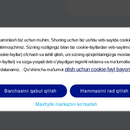
i taminlash biz uchun muhim. Shuning uchun biz ushbu veb-saytda cooki
tirmoqchimiz. Sizning roziligingiz bilan biz cookie-fayllardan veb-sayti
tishga intilamiz.
 cookie-fayllar) o'lchash va tahlil qilish, uni sizning qiziqishlaringizga moslas
bo‘lib, go‘daklar va onalar uchun ko‘plab foydali jihatlarga ega. Emizishga tay
e-fayllari) va sizga yoqadi deb o'ylaydigan tegishli reklama va ma'lumotla
 haftalarida ona suti va sun’iy oziqlantirishni birgalikda qo‘llash ona sutining is
maslikning ijtimoiy va moliyaviy oqibatlarini ham hisobga olish kerak. Barcha tay
olish uchun cookie-fayl bayono
oydalanamiz. . Qo'shimcha ma'lumot
rga ularning o‘z markasi ostida mahsulot ishlab chiqarmaydi.
alomatligi uchun xavf tug‘dirishi mumkin. Har doim chaqaloqni oziqlantirish bo‘yi
mahsulotlardan tibbiy nazorat ostida foydalaning.
Barchasini qabul qilish
Hammasini rad qilish
larimiz haqida ko‘proq bilib oling
.
Maxfiylik markazini ko'rsatish