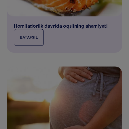
Homiladorlik davrida oqsilning ahamiyati
BATAFSIL