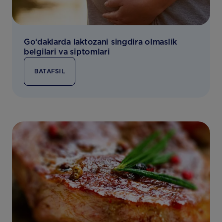
Go‘daklarda laktozani singdira olmaslik
belgilari va siptomlari
BATAFSIL