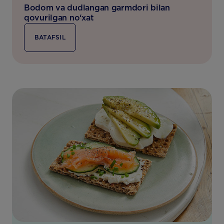
Bodom va dudlangan garmdori bilan
qovurilgan no‘xat
BATAFSIL