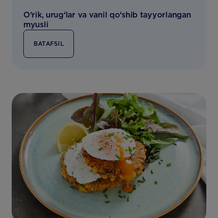
O‘rik, urug‘lar va vanil qo‘shib tayyorlangan
myusli
BATAFSIL