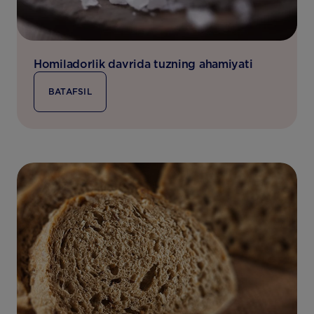
Homiladorlik davrida tuzning ahamiyati
BATAFSIL