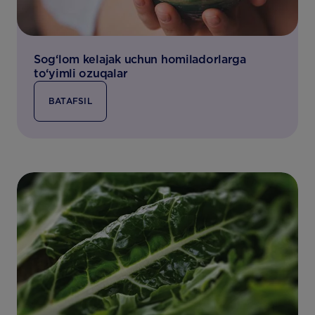
Sog‘lom kelajak uchun homiladorlarga
to‘yimli ozuqalar
BATAFSIL