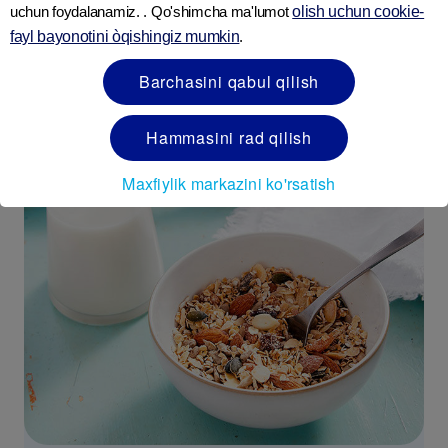
uchun foydalanamiz. . Qo'shimcha ma'lumot
olish uchun cookie-
Uyda tayyorlangan loviya va feta pishlog’i
bilan pishirilgan shirin kartoshka
fayl bayonotini òqishingiz mumkin
.
BATAFSIL
Barchasini qabul qilish
Hammasini rad qilish
Maxfiylik markazini ko'rsatish