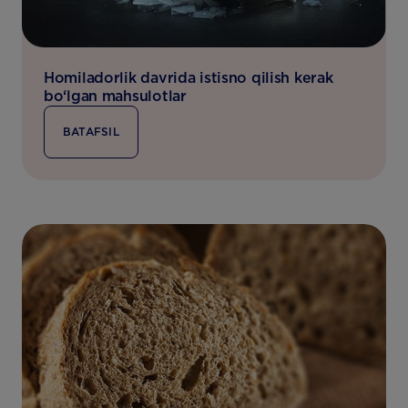
Homiladorlik davrida istisno qilish kerak
bo‘lgan mahsulotlar
BATAFSIL