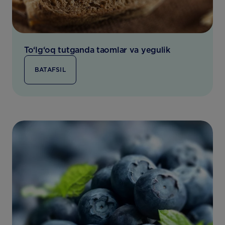
To‘lg‘oq tutganda taomlar va yegulik
BATAFSIL