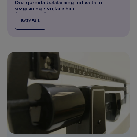
Ona qornida bolalarning hid va taʼm
sezgisining rivojlanishini
BATAFSIL