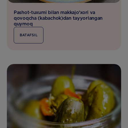
Pashot-tuxumi bilan makkajo‘xori va
qovoqcha (kabachok)dan tayyorlangan
quymoq
BATAFSIL