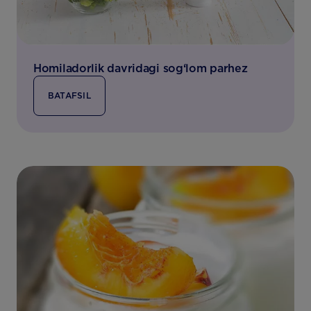
Homiladorlik davridagi sog‘lom parhez
BATAFSIL