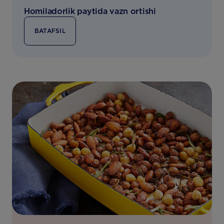
Homiladorlik paytida vazn ortishi
BATAFSIL