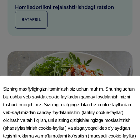
Homiladorlikni rejalashtirishdagi ratsion
BATAFSIL
Sizning maxfiyligingizni taminlash biz uchun muhim. Shuning uchun
biz ushbu veb-saytda cookie-fayllardan qanday foydalanishimizni
tushuntirmoqchimiz. Sizning roziligingiz bilan biz cookie-fayllardan
veb-saytimizdan qanday foydalanilishini (tahliliy cookie-fayllar)
o'lchash va tahlil qilish, uni sizning qiziqishlaringizga moslashtirish
(shaxsiylashtirish cookie-fayllari) va sizga yoqadi deb o'ylaydigan
tegishli reklama va ma'lumotlarni ko'rsatish (maqsadli cookie-fayllar)