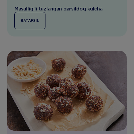
Masallig‘li tuzlangan qarsildoq kulcha
BATAFSIL