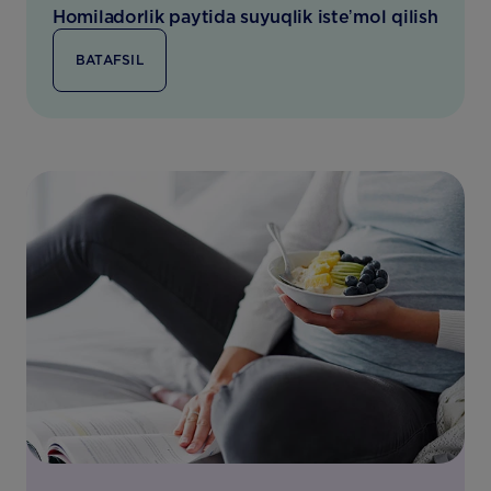
Homiladorlik paytida suyuqlik isteʼmol qilish
BATAFSIL