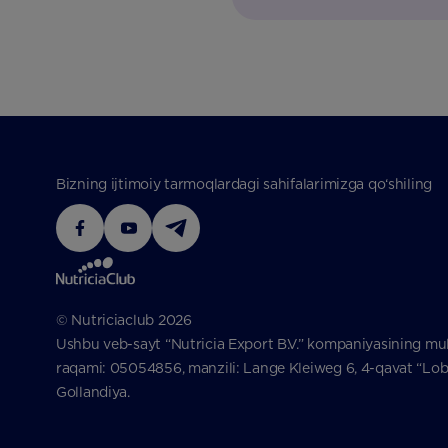
Bizning ijtimoiy tarmoqlardagi sahifalarimizga qo‘shiling
© Nutriciaclub 2026
Ushbu veb-sayt “Nutricia Export B.V.” kompaniyasining mul
raqami: 05054856, manzili: Lange Kleiweg 6, 4-qavat “Lobb
Gollandiya.