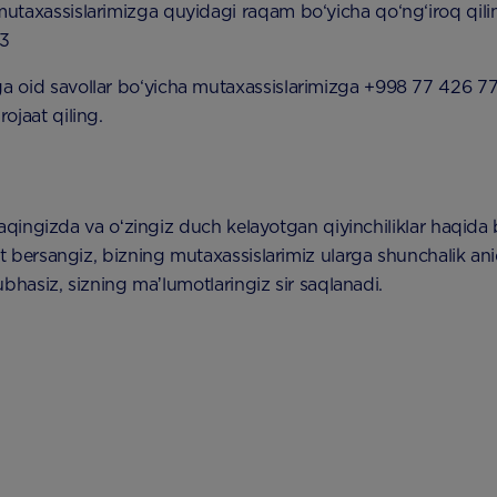
utaxassislarimizga quyidagi raqam bo‘yicha qo‘ng‘iroq qil
53
a oid savollar bo‘yicha mutaxassislarimizga +998 77 426 7
rojaat qiling.
haqingizda va oʻzingiz duch kelayotgan qiyinchiliklar haqid
 bersangiz, bizning mutaxassislarimiz ularga shunchalik an
ubhasiz, sizning maʼlumotlaringiz sir saqlanadi.