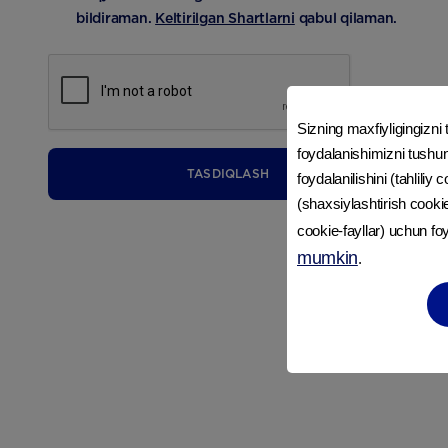
bildiraman.
Keltirilgan Shartlarni
qabul qilaman.
Sizning maxfiyligingizn
foydalanishimizni tushun
TASDIQLASH
foydalanilishini (tahliliy
(shaxsiylashtirish cooki
cookie-fayllar) uchun f
mumkin
.