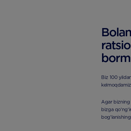
Bolan
ratsi
borm
Biz 100 yilda
kelmoqdamiz
Agar bizning
bizga qoʻngʻ
bogʻlanishin