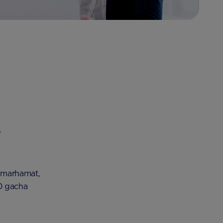
b
, marhamat,
00 gacha