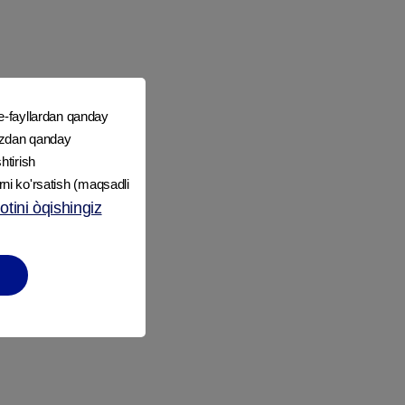
e-fayllardan qanday
mizdan qanday
htirish
rni ko'rsatish (maqsadli
tini òqishingiz