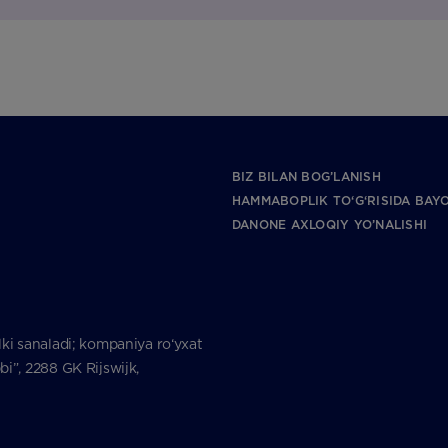
BIZ BILAN BOG’LANISH
HAMMABOPLIK TO‘G‘RISIDA BAY
DANONE AXLOQIY YO’NALISHI
ki sanaladi; kompaniya ro‘yxat
i”, 2288 GK Rijswijk,