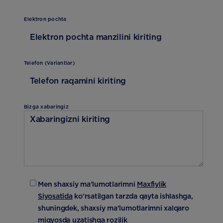
Elektron pochta
Telefon (Variantlar)
Bizga xabaringiz
Men shaxsiy ma'lumotlarimni
Maxfiylik
Siyosatida
ko'rsatilgan tarzda qayta ishlashga,
shuningdek, shaxsiy ma'lumotlarimni xalqaro
miqyosda uzatishga rozilik