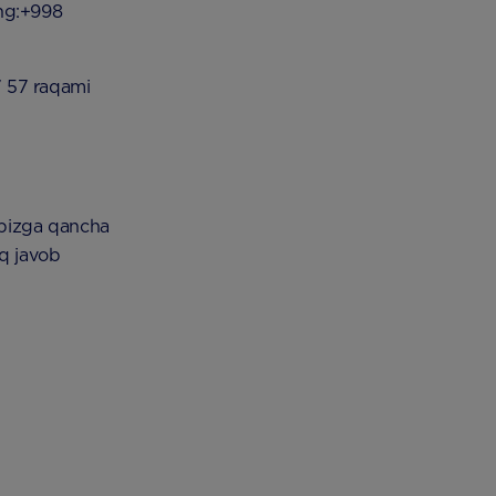
ing:+998
7 57 raqami
a bizga qancha
iq javob