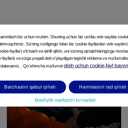
i taminlash biz uchun muhim. Shuning uchun biz ushbu veb-saytda cooki
tirmoqchimiz. Sizning roziligingiz bilan biz cookie-fayllardan veb-sayti
 cookie-fayllar) o'lchash va tahlil qilish, uni sizning qiziqishlaringizga moslas
e-fayllari) va sizga yoqadi deb o'ylaydigan tegishli reklama va ma'lumotla
olish uchun cookie-fayl bayono
oydalanamiz. . Qo'shimcha ma'lumot
Barchasini qabul qilish
Hammasini rad qilish
Maxfiylik markazini ko'rsatish