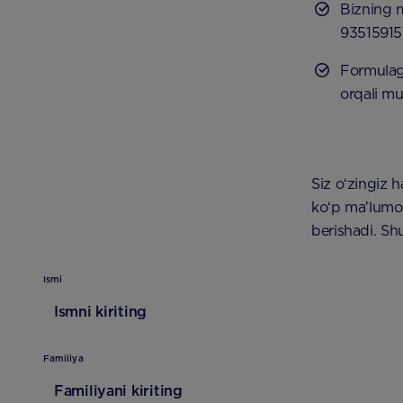
Bizning m
9351591
Formulag
orqali mu
Siz oʻzingiz 
koʻp maʼlumot
berishadi. Sh
Ismi
Familiya