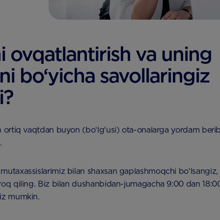
i ovqatlantirish va uning
oni bo‘yicha savollaringiz
i?
n ortiq vaqtdan buyon (boʻlgʻusi) ota-onalarga yordam beri
.
 mutaxassislarimiz bilan shaxsan gaplashmoqchi boʻlsangiz
iroq qiling. Biz bilan dushanbidan-jumagacha 9:00 dan 18:
giz mumkin.