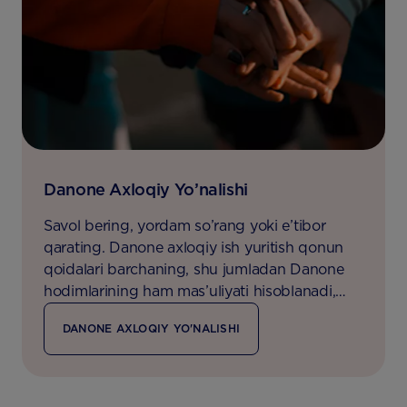
Danone Axloqiy Yo’nalishi
Savol bering, yordam so’rang yoki e’tibor
qarating. Danone axloqiy ish yuritish qonun
qoidalari barchaning, shu jumladan Danone
hodimlarining ham mas’uliyati hisoblanadi,
chunki biz imkon qadar ko’proq insonlarga
DANONE AXLOQIY YO'NALISHI
oziq-ovqat orqali ularning sog’liqlarini
mustahkamlash uchun harakat qilamiz.