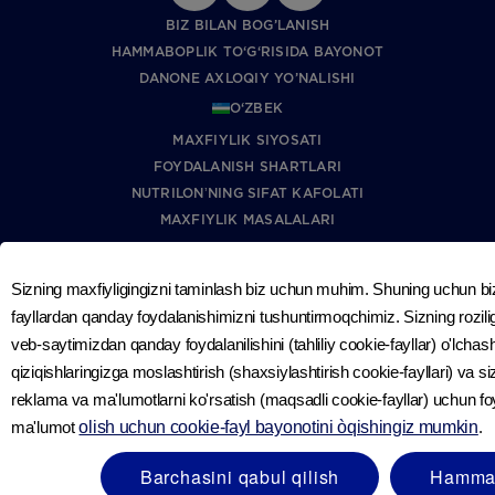
BIZ BILAN BOG’LANISH
HAMMABOPLIK TO‘G‘RISIDA BAYONOT
DANONE AXLOQIY YO’NALISHI
O‘ZBEK
MAXFIYLIK SIYOSATI
FOYDALANISH SHARTLARI
NUTRILONʼNING SIFAT KAFOLATI
MAXFIYLIK MASALALARI
Sizning maxfiyligingizni taminlash biz uchun muhim. Shuning uchun b
fayllardan qanday foydalanishimizni tushuntirmoqchimiz. Sizning rozilig
veb-saytimizdan qanday foydalanilishini (tahliliy cookie-fayllar) o'lchash v
© Nutriciaclub 2026
qiziqishlaringizga moslashtirish (shaxsiylashtirish cookie-fayllari) va s
Ushbu veb-sayt “Nutricia Export B.V.” kompaniyasining mulki
reklama va ma'lumotlarni ko'rsatish (maqsadli cookie-fayllar) uchun 
sanaladi; kompaniya ro‘yxat raqami: 05054856, manzili: Lange
ma'lumot
olish uchun cookie-fayl bayonotini òqishingiz mumkin
.
Kleiweg 6, 4-qavat “Lobbi”, 2288 GK Rijswijk, Gollandiya.
Barchasini qabul qilish
Hammasi