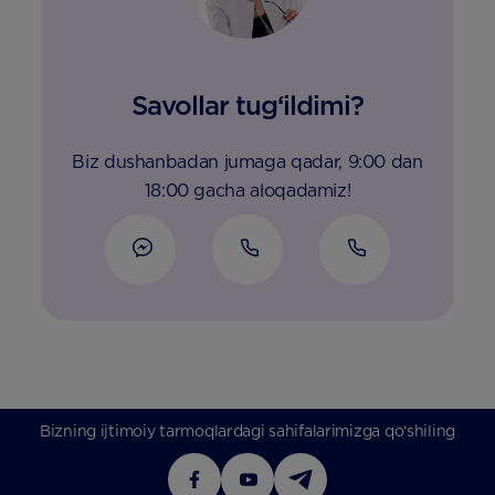
Savollar tug‘ildimi?
Biz dushanbadan jumaga qadar, 9:00 dan
18:00 gacha aloqadamiz!
Bizning ijtimoiy tarmoqlardagi sahifalarimizga qo‘shiling