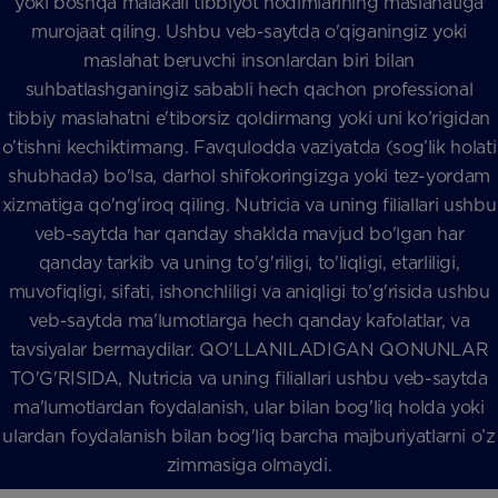
yoki boshqa malakali tibbiyot hodimlarining maslahatiga
murojaat qiling. Ushbu veb-saytda o'qiganingiz yoki
maslahat beruvchi insonlardan biri bilan
suhbatlashganingiz sababli hech qachon professional
tibbiy maslahatni e'tiborsiz qoldirmang yoki uni ko’rigidan
o’tishni kechiktirmang. Favqulodda vaziyatda (sog’lik holati
shubhada) bo'lsa, darhol shifokoringizga yoki tez-yordam
xizmatiga qo'ng'iroq qiling. Nutricia va uning filiallari ushbu
veb-saytda har qanday shaklda mavjud bo'lgan har
qanday tarkib va uning to'g'riligi, to'liqligi, etarliligi,
muvofiqligi, sifati, ishonchliligi va aniqligi to'g'risida ushbu
veb-saytda ma'lumotlarga hech qanday kafolatlar, va
tavsiyalar bermaydilar. QO'LLANILADIGAN QONUNLAR
TO'G'RISIDA, Nutricia va uning filiallari ushbu veb-saytda
ma'lumotlardan foydalanish, ular bilan bog'liq holda yoki
ulardan foydalanish bilan bog'liq barcha majburiyatlarni o’z
zimmasiga olmaydi.