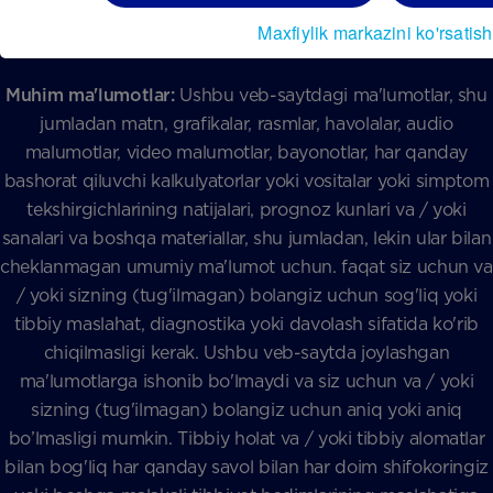
Maxfiylik markazini ko'rsatish
Muhim ma'lumotlar:
Ushbu veb-saytdagi ma'lumotlar, shu
jumladan matn, grafikalar, rasmlar, havolalar, audio
malumotlar, video malumotlar, bayonotlar, har qanday
bashorat qiluvchi kalkulyatorlar yoki vositalar yoki simptom
tekshirgichlarining natijalari, prognoz kunlari va / yoki
sanalari va boshqa materiallar, shu jumladan, lekin ular bilan
cheklanmagan umumiy ma'lumot uchun. faqat siz uchun va
/ yoki sizning (tug'ilmagan) bolangiz uchun sog'liq yoki
tibbiy maslahat, diagnostika yoki davolash sifatida ko'rib
chiqilmasligi kerak. Ushbu veb-saytda joylashgan
ma'lumotlarga ishonib bo'lmaydi va siz uchun va / yoki
sizning (tug'ilmagan) bolangiz uchun aniq yoki aniq
bo’lmasligi mumkin. Tibbiy holat va / yoki tibbiy alomatlar
bilan bog'liq har qanday savol bilan har doim shifokoringiz