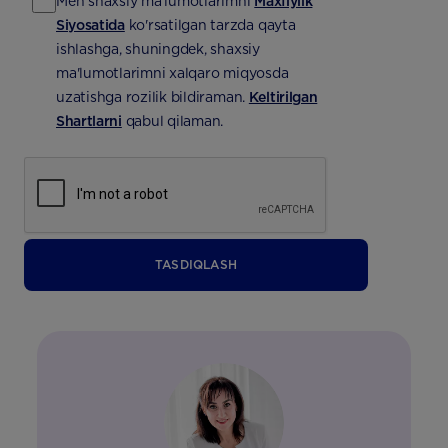
*
Men shaxsiy ma'lumotlarimni
Maxfiylik
Siyosatida
ko'rsatilgan tarzda qayta
ishlashga, shuningdek, shaxsiy
ma'lumotlarimni xalqaro miqyosda
uzatishga rozilik bildiraman.
Keltirilgan
Shartlarni
qabul qilaman.
TASDIQLASH