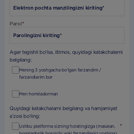
Parol
*
Agar tegishli bo‘lsa, iltimos, quyidagi katakchalarni
belgilang:
Mening 3 yoshgacha bo‘lgan farzandim /
farzandlarim bor
Men homiladorman
Quyidagi katakchalarni belgilang va hamjamiyat
a’zosi bo‘ling:
*
Ushbu platforma sizning holatingizga (masalan,
homiladorlik bosqichi yoki farzandingiz yoshiga)