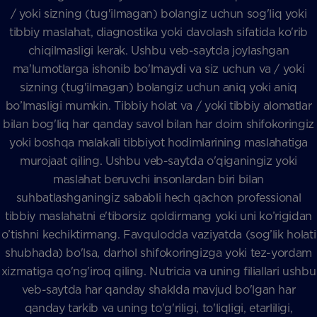
/ yoki sizning (tug'ilmagan) bolangiz uchun sog'liq yoki
tibbiy maslahat, diagnostika yoki davolash sifatida ko'rib
chiqilmasligi kerak. Ushbu veb-saytda joylashgan
ma'lumotlarga ishonib bo'lmaydi va siz uchun va / yoki
sizning (tug'ilmagan) bolangiz uchun aniq yoki aniq
bo’lmasligi mumkin. Tibbiy holat va / yoki tibbiy alomatlar
bilan bog'liq har qanday savol bilan har doim shifokoringiz
yoki boshqa malakali tibbiyot hodimlarining maslahatiga
murojaat qiling. Ushbu veb-saytda o'qiganingiz yoki
maslahat beruvchi insonlardan biri bilan
suhbatlashganingiz sababli hech qachon professional
tibbiy maslahatni e'tiborsiz qoldirmang yoki uni ko’rigidan
o’tishni kechiktirmang. Favqulodda vaziyatda (sog’lik holati
shubhada) bo'lsa, darhol shifokoringizga yoki tez-yordam
xizmatiga qo'ng'iroq qiling. Nutricia va uning filiallari ushbu
veb-saytda har qanday shaklda mavjud bo'lgan har
qanday tarkib va uning to'g'riligi, to'liqligi, etarliligi,