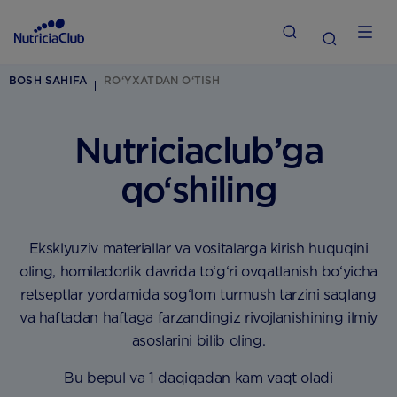
BOSH SAHIFA
RO‘YXATDAN O‘TISH
Nutriciaclub’ga
qo‘shiling
Eksklyuziv materiallar va vositalarga kirish huquqini
oling, homiladorlik davrida to‘g‘ri ovqatlanish bo‘yicha
retseptlar yordamida sog‘lom turmush tarzini saqlang
va haftadan haftaga farzandingiz rivojlanishining ilmiy
asoslarini bilib oling.
Bu bepul va 1 daqiqadan kam vaqt oladi