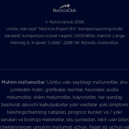
© Nutriciaclub 2026
Ushbu veb-sayt “Nutricia Export B.V.” kompaniyasining mulki
sanaladi; kompaniya ro‘yxat raqami: 05054856, manzili: Lange
Kleiweg 6, 4-qavat “Lobbi”, 2288 GK Rijswijk, Gollandiya.
Muhim ma'lumotlar:
Ushbu veb-saytdagi ma'lumotlar, shu
jumladan matn, grafikalar, rasmlar, havolalar, audio
malumotlar, video malumotlar, bayonotlar, har qanday
bashorat qiluvchi kalkulyatorlar yoki vositalar yoki simptom
tekshirgichlarining natijalari, prognoz kunlari va / yoki
sanalari va boshqa materiallar, shu jumladan, lekin ular bilan
cheklanmagan umumiy ma'lumot uchun. faqat siz uchun va