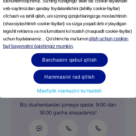
tushuntirmoqchimiz. Sizning roziligingiz bilan biz cookie-fayllardan
veb-saytimizdan qanday foydalanilishini (tahliliy cookie-fayllar)
o'lchash va tahlil qilish, uni sizning qiziqishlaringizga moslashtirish
(shaxsiylashtirish cookie-fayllari) va sizga yoqadi deb o'ylaydigan
tegishli reklama va ma'lumotlarni ko'rsatish (maqsadli cookie-fayllar)
uchun foydalanamiz. . Qo'shimcha ma'lumot
olish uchun cookie-
fayl bayonotini òqishingiz mumkin
.
Barchasini qabul qilish
Hammasini rad qilish
Savollar tug‘ildimi?
Maxfiylik markazini ko'rsatish
Biz dushanbadan jumaga qadar, 9:00 dan
18:00 gacha aloqadamiz!