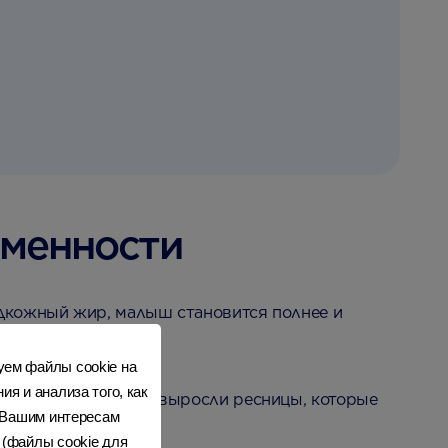
еменности
подкожный жир, малыш становится полнее и
2
 после рождения
.
уем файлы cookie на
я и анализа того, как
3
к свету
. У него уже выросли ресницы, которые
к Вашим интересам
 (файлы cookie для