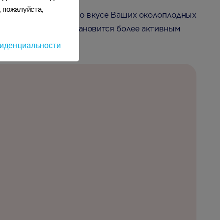
, пожалуйста,
ть тонкие различия во вкусе Ваших околоплодных
вствовать, как он становится более активным
иденциальности