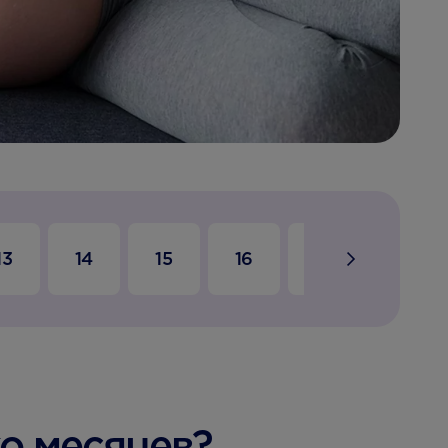
13
14
15
16
17
18
о месяцев?