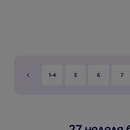
1-4
5
6
7
27 неделя