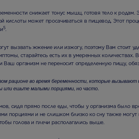
енности снижает тонус мышц, готовя тело к родам. Эт
ой кислоты может просачиваться в пищевод. Этот проц
5
ги
.
ут вызвать жжение или изжогу, поэтому Вам стоит уд
мптомы, старайтесь есть их в умеренных количествах. 
сли Ваш организм не переносит определенную пищу, об
ом рационе во время беременности, которые вызывают и
ы или ешьте малыми порциями, но часто.
в, сидя прямо после еды, чтобы у организма было вр
ми порциями и не слишком близко ко сну также могут 
тобы голова и плечи располагались выше.