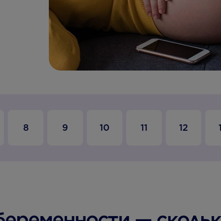
8
9
10
11
12
 беременности — скольк