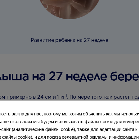
Развитие ребенка на 27 неделе
ыша на 27 неделе бер
1
м примерно в 24 см и 1 кг
. По мере того, как растет 
могает регулировать температуру тела и согревает его
сть важна для нас, поэтому мы хотим объяснить как мы использ
ашего согласия мы будем использовать файлы cookie для измерени
, сетчатка его глаз становится более чувствительной 
-сайт (аналитические файлы cookie), также для адаптации сайта 
окинет Вашу утробу.
 файлы cookie), и для показа релевантной рекламы и информации