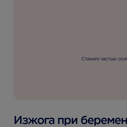
Станьте частью соо
Изжога при береме