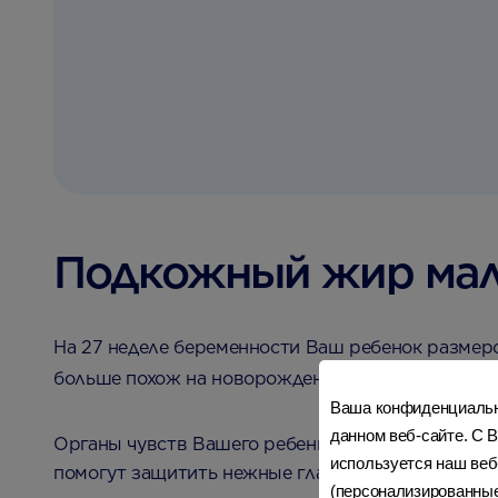
Подкожный жир мал
На 27 неделе беременности Ваш ребенок размеро
1
больше похож на новорожденного
. Этот жир по
Ваша конфиденциально
данном веб-сайте. С В
Органы чувств Вашего ребенка также развиваются
используется наш веб
помогут защитить нежные глаза, как только он п
(персонализированные