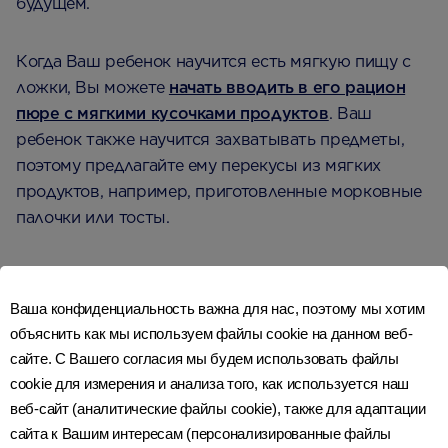
будущем.
Когда Ваш ребенок научится есть мягкую пищу с
ложки, Вы можете
начать вводить в его рацион
пюре с мягкими кусочками продуктов
. Ваш
ребенок также научится захватывать предметы,
поэтому предлагайте ему перекусы из мягких
продуктов, например, приготовленные морковные
палочки или тосты.
Это также время для введения продуктов, богатых
рядом важных витаминов и минералов, таких как
Ваша конфиденциальность важна для нас, поэтому мы хотим
железо. Предлагайте Вашему ребенку более
объяснить как мы используем файлы cookie на данном веб-
широкий выбор протертых продуктов и пюре,
сайте. С Вашего согласия мы будем использовать файлы
таких как мясо, рыба, бобы (приготовленные без
cookie для измерения и анализа того, как используется наш
соли), яйца (тщательно приготовленные, чтобы
веб-сайт (аналитические файлы cookie), также для адаптации
белки и желтки были твердыми), ореховые пасты,
сайта к Вашим интересам (персонализированные файлы