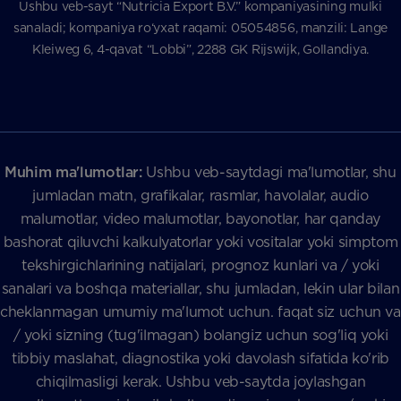
Ushbu veb-sayt “Nutricia Export B.V.” kompaniyasining mulki
sanaladi; kompaniya ro‘yxat raqami: 05054856, manzili: Lange
Kleiweg 6, 4-qavat “Lobbi”, 2288 GK Rijswijk, Gollandiya.
Muhim ma'lumotlar:
Ushbu veb-saytdagi ma'lumotlar, shu
jumladan matn, grafikalar, rasmlar, havolalar, audio
malumotlar, video malumotlar, bayonotlar, har qanday
bashorat qiluvchi kalkulyatorlar yoki vositalar yoki simptom
tekshirgichlarining natijalari, prognoz kunlari va / yoki
sanalari va boshqa materiallar, shu jumladan, lekin ular bilan
cheklanmagan umumiy ma'lumot uchun. faqat siz uchun va
/ yoki sizning (tug'ilmagan) bolangiz uchun sog'liq yoki
tibbiy maslahat, diagnostika yoki davolash sifatida ko'rib
chiqilmasligi kerak. Ushbu veb-saytda joylashgan