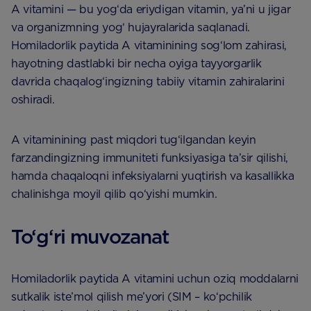
A vitamini — bu yog‘da eriydigan vitamin, ya’ni u jigar
va organizmning yog‘ hujayralarida saqlanadi.
Homiladorlik paytida A vitaminining sog‘lom zahirasi,
hayotning dastlabki bir necha oyiga tayyorgarlik
davrida chaqalog‘ingizning tabiiy vitamin zahiralarini
oshiradi.
A vitaminining past miqdori tug‘ilgandan keyin
farzandingizning immuniteti funksiyasiga ta’sir qilishi,
hamda chaqaloqni infeksiyalarni yuqtirish va kasallikka
chalinishga moyil qilib qo‘yishi mumkin.
To‘g‘ri muvozanat
Homiladorlik paytida A vitamini uchun oziq moddalarni
sutkalik iste’mol qilish me’yori (SIM – ko‘pchilik