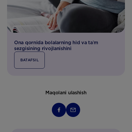
Ona qornida bolalarning hid va taʼm
sezgisining rivojlanishini
BATAFSIL
Maqolani ulashish