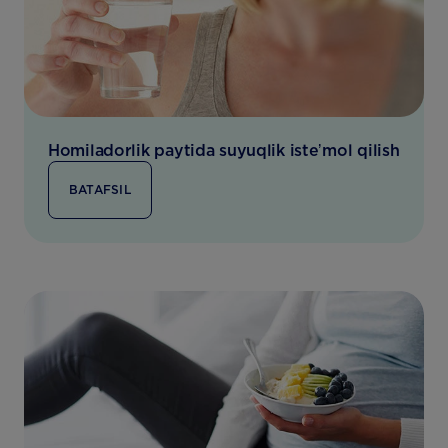
Homiladorlik paytida suyuqlik isteʼmol qilish
BATAFSIL