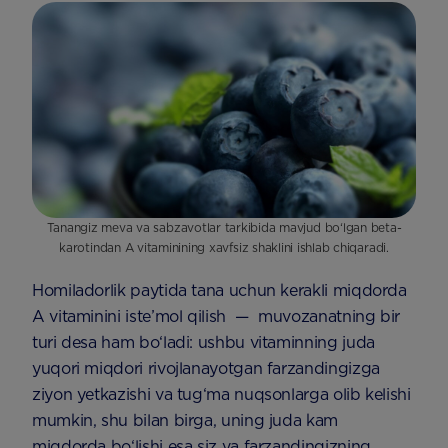
Tanangiz meva va sabzavotlar tarkibida mavjud bo‘lgan beta-
karotindan A vitaminining xavfsiz shaklini ishlab chiqaradi.
Homiladorlik paytida tana uchun kerakli miqdorda
A vitaminini iste’mol qilish — muvozanatning bir
turi desa ham bo‘ladi: ushbu vitaminning juda
yuqori miqdori rivojlanayotgan farzandingizga
ziyon yetkazishi va tug‘ma nuqsonlarga olib kelishi
mumkin, shu bilan birga, uning juda kam
miqdorda bo‘lishi esa siz va farzandingizning