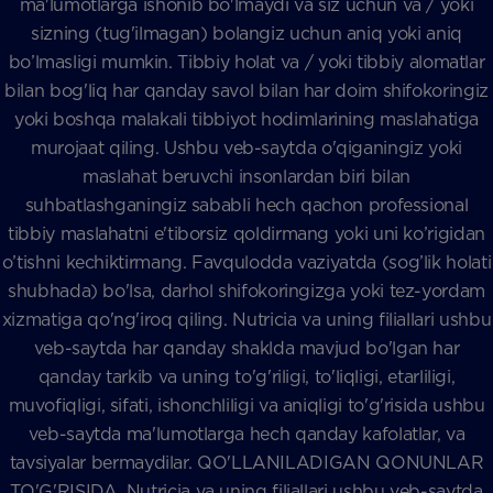
ma'lumotlarga ishonib bo'lmaydi va siz uchun va / yoki
sizning (tug'ilmagan) bolangiz uchun aniq yoki aniq
bo’lmasligi mumkin. Tibbiy holat va / yoki tibbiy alomatlar
bilan bog'liq har qanday savol bilan har doim shifokoringiz
yoki boshqa malakali tibbiyot hodimlarining maslahatiga
murojaat qiling. Ushbu veb-saytda o'qiganingiz yoki
maslahat beruvchi insonlardan biri bilan
suhbatlashganingiz sababli hech qachon professional
tibbiy maslahatni e'tiborsiz qoldirmang yoki uni ko’rigidan
o’tishni kechiktirmang. Favqulodda vaziyatda (sog’lik holati
shubhada) bo'lsa, darhol shifokoringizga yoki tez-yordam
xizmatiga qo'ng'iroq qiling. Nutricia va uning filiallari ushbu
veb-saytda har qanday shaklda mavjud bo'lgan har
qanday tarkib va uning to'g'riligi, to'liqligi, etarliligi,
muvofiqligi, sifati, ishonchliligi va aniqligi to'g'risida ushbu
veb-saytda ma'lumotlarga hech qanday kafolatlar, va
tavsiyalar bermaydilar. QO'LLANILADIGAN QONUNLAR
TO'G'RISIDA, Nutricia va uning filiallari ushbu veb-saytda