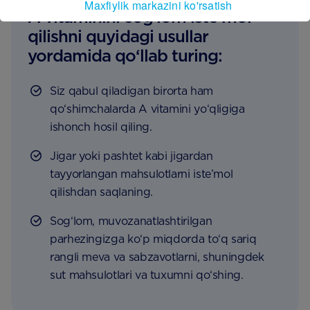
Maxfiylik markazini ko'rsatish
A vitaminini sog‘lom iste’mol
qilishni quyidagi usullar
yordamida qo‘llab turing:
Siz qabul qiladigan birorta ham
qo‘shimchalarda A vitamini yo‘qligiga
ishonch hosil qiling.
Jigar yoki pashtet kabi jigardan
tayyorlangan mahsulotlarni iste’mol
qilishdan saqlaning.
Sog‘lom, muvozanatlashtirilgan
parhezingizga ko‘p miqdorda to‘q sariq
rangli meva va sabzavotlarni, shuningdek
sut mahsulotlari va tuxumni qo‘shing.