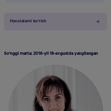
Havolalarni ko‘rish
So‘nggi marta: 2016-yil 18-avgustda yangilangan