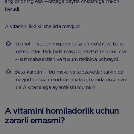
angidridning esa —orqaga qaytib chiqishiga imkon
beradi.
A vitamini ikki xil shaklda mavjud:
Retinol — yuqori miqdori ba’zi bir go‘sht va baliq
mahsulotlari tarkibida mavjud, xavfsiz miqdori esa
— sut mahsulotlari va tuxum rakibida uchraydi.
Beta-karotin — bu meva va sabzavotlar tarkibida
mavjud bo‘lgan modda sanaladi, hamda organizm
uni A vitaminiga aylantirishi mumkin.
A vitamini homiladorlik uchun
zararli emasmi?