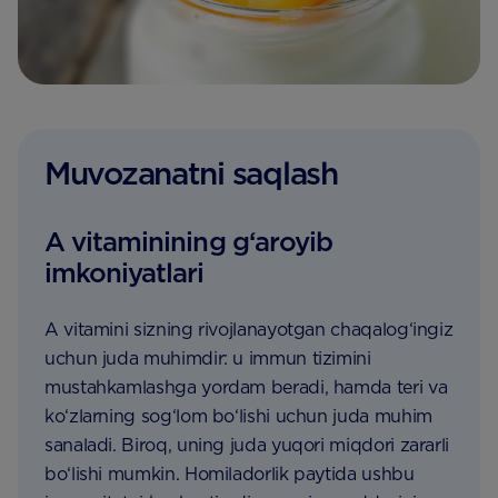
Muvozanatni saqlash
A vitaminining g‘aroyib
imkoniyatlari
A vitamini sizning rivojlanayotgan chaqalog‘ingiz
uchun juda muhimdir: u immun tizimini
mustahkamlashga yordam beradi, hamda teri va
ko‘zlarning sog‘lom bo‘lishi uchun juda muhim
sanaladi. Biroq, uning juda yuqori miqdori zararli
bo‘lishi mumkin. Homiladorlik paytida ushbu