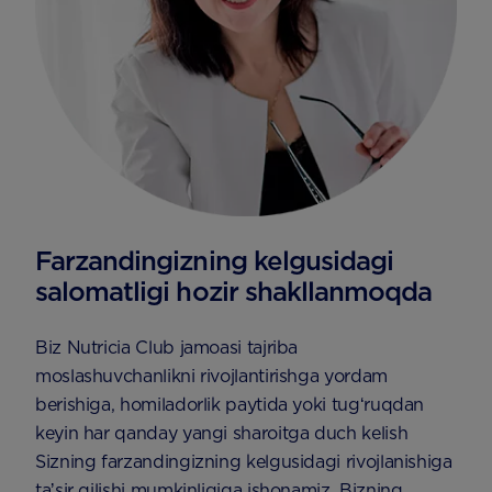
Farzandingizning kelgusidagi
salomatligi hozir shakllanmoqda
Biz Nutricia Club jamoasi tajriba
moslashuvchanlikni rivojlantirishga yordam
berishiga, homiladorlik paytida yoki tugʻruqdan
keyin har qanday yangi sharoitga duch kelish
Sizning farzandingizning kelgusidagi rivojlanishiga
taʼsir qilishi mumkinligiga ishonamiz. Bizning