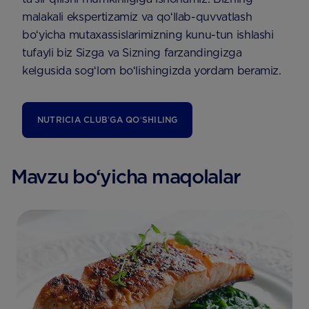
malakali ekspertizamiz va qoʻllab-quvvatlash
boʻyicha mutaxassislarimizning kunu-tun ishlashi
tufayli biz Sizga va Sizning farzandingizga
kelgusida sogʻlom boʻlishingizda yordam beramiz.
NUTRICIA CLUBʼGA QOʻSHILING
Mavzu bo‘yicha maqolalar