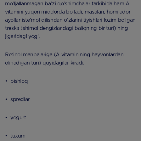
mo‘ljallanmagan ba’zi qo‘shimchalar tarkibida ham A
vitamini yuqori miqdorda bo‘ladi, masalan, homilador
ayollar iste’mol qilishdan o‘zlarini tiyishlari lozim bo‘lgan
treska (shimol dengizlaridagi baliqning bir turi) ning
jigaridagi yog‘.
Retinol manbalariga (A vitaminining hayvonlardan
olinadigan turi) quyidagilar kiradi:
• pishloq
• spredlar
• yogurt
• tuxum