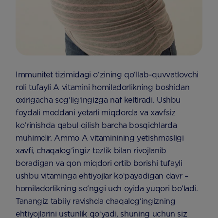
Immunitet tizimidagi o‘zining qo‘llab-quvvatlovchi
roli tufayli A vitamini homiladorlikning boshidan
oxirigacha sog‘lig‘ingizga naf keltiradi. Ushbu
foydali moddani yetarli miqdorda va xavfsiz
ko‘rinishda qabul qilish barcha bosqichlarda
muhimdir. Ammo A vitaminining yetishmasligi
xavfi, chaqalog‘ingiz tezlik bilan rivojlanib
boradigan va qon miqdori ortib borishi tufayli
ushbu vitaminga ehtiyojlar ko‘payadigan davr –
homiladorlikning so‘nggi uch oyida yuqori bo‘ladi.
Tanangiz tabiiy ravishda chaqalog‘ingizning
ehtiyojlarini ustunlik qo‘yadi, shuning uchun siz