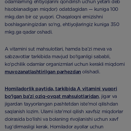
odamlarning ehtiyojlarini qondirish uchun yetarli deb
hisoblanadigan miqdor) odatdagidan — kuniga 100
mkg.dan bir oz yuqori. Chaqaloqni emizishni
boshlaganingizdan so‘ng, ehtiyojlaringiz kuniga 350
mkg.ga qadar oshadi.
A vitamini sut mahsulotlari, hamda ba’zi meva va
sabzavotlar tarkibida mavjud bo‘lganligi sababli,
ko‘pchilik odamlar organizmlari uchun kerakli miqdorni
muvozanatlashtirilgan parhezdan
olishadi.
Homiladorlik paytida, tarkibida A vitamini yuqori
bo‘lgan ba’zi oziq-ovqat mahsulotlaridan
, jigar va
jigardan tayyorlangan pashtetdan iste’mol qilishdan
saqlanish lozim. Ularni iste’mol qilish xavfsiz miqdorlar
doirasida bo‘lishi va bolaning rivojlanishi uchun xavf
tug‘dirmasligi kerak. Homilador ayollar uchun