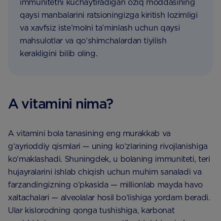
immunitetni kuchaytiradigan oziq moddasining
qaysi manbalarini ratsioningizga kiritish lozimligi
va xavfsiz iste’molni ta’minlash uchun qaysi
mahsulotlar va qo‘shimchalardan tiyilish
kerakligini bilib oling.
A vitamini nima?
A vitamini bola tanasining eng murakkab va
g‘ayrioddiy qismlari — uning ko‘zlarining rivojlanishiga
ko‘maklashadi. Shuningdek, u bolaning immuniteti, teri
hujayralarini ishlab chiqish uchun muhim sanaladi va
farzandingizning o‘pkasida — millionlab mayda havo
xaltachalari — alveolalar hosil bo‘lishiga yordam beradi.
Ular kislorodning qonga tushishiga, karbonat