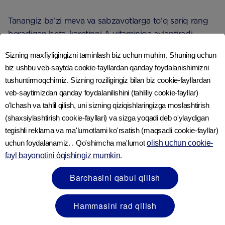
Tanangiz ba’zi meva va sabzavotlarga to‘q sariq rang
beradigan beta-karotinni A vitaminiga aylantiradi.
Beta-karotin quyidagi mahsulotlar tarkibida uchraydi:
Sizning maxfiyligingizni taminlash biz uchun muhim. Shuning uchun
biz ushbu veb-saytda cookie-fayllardan qanday foydalanishimizni
• sabzi
tushuntirmoqchimiz. Sizning roziligingiz bilan biz cookie-fayllardan
veb-saytimizdan qanday foydalanilishini (tahliliy cookie-fayllar)
• apelsin
o'lchash va tahlil qilish, uni sizning qiziqishlaringizga moslashtirish
(shaxsiylashtirish cookie-fayllari) va sizga yoqadi deb o'ylaydigan
tegishli reklama va ma'lumotlarni ko'rsatish (maqsadli cookie-fayllar)
• shirin kartoshka
uchun foydalanamiz. . Qo'shimcha ma'lumot
olish uchun cookie-
fayl bayonotini òqishingiz mumkin
.
• o‘rik
Barchasini qabul qilish
Navbatdagi qadamlar
Hammasini rad qilish