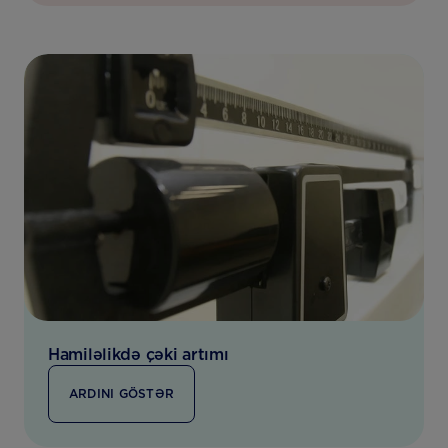
Hamiləlikdə çəki artımı
ARDINI GÖSTƏR