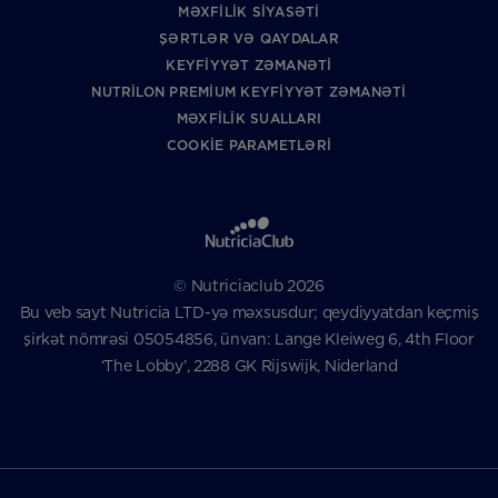
MƏXFILIK SIYASƏTI
ŞƏRTLƏR VƏ QAYDALAR
KEYFIYYƏT ZƏMANƏTI
NUTRILON PREMIUM KEYFIYYƏT ZƏMANƏTI
MƏXFILIK SUALLARI
COOKIE PARAMETLƏRI
© Nutriciaclub 2026
Bu veb sayt Nutricia LTD-yə məxsusdur; qeydiyyatdan keçmiş
şirkət nömrəsi 05054856, ünvan: Lange Kleiweg 6, 4th Floor
‘The Lobby’, 2288 GK Rijswijk, Niderland