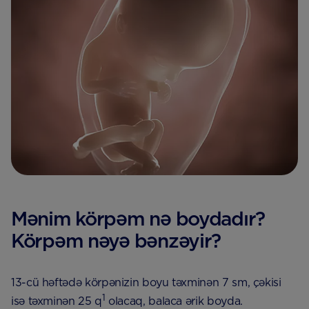
Mənim körpəm nə boydadır?
Körpəm nəyə bənzəyir?
13-cü həftədə körpənizin boyu təxminən 7 sm, çəkisi
1
isə təxminən 25 q
olacaq, balaca ərik boyda.