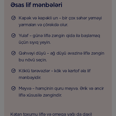
Əsas lif mənbələri
Kəpək və kəpəkli un – bir çox səhər yeməyi
yarmaları və çörəkdə olur.
Yulaf – günə liflə zəngin qida ilə başlamaq
üçün sıyıq yeyin.
Qəhvəyi düyü – ağ düyü əvəzinə liflə zəngin
bu növü seçin.
Köklü tərəvəzlər – kök və kartof əla lif
mənbəyidir.
Meyvə – həmçinin quru meyvə. Ərik və əncir
liflə xüsusilə zəngindir.
Kətan toxumu liflə və omeqa yağı da daxil