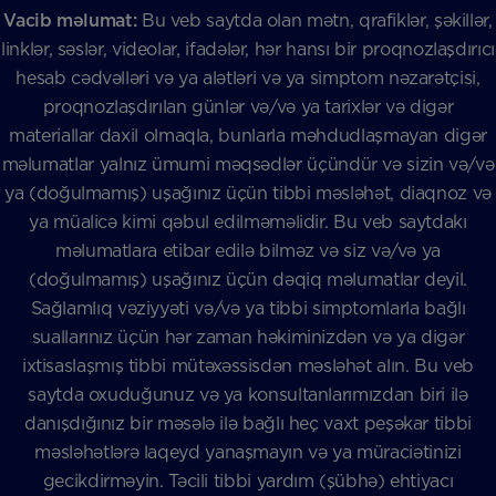
Vacib məlumat:
Bu veb saytda olan mətn, qrafiklər, şəkillər,
linklər, səslər, videolar, ifadələr, hər hansı bir proqnozlaşdırıcı
hesab cədvəlləri və ya alətləri və ya simptom nəzarətçisi,
proqnozlaşdırılan günlər və/və ya tarixlər və digər
materiallar daxil olmaqla, bunlarla məhdudlaşmayan digər
məlumatlar yalnız ümumi məqsədlər üçündür və sizin və/və
ya (doğulmamış) uşağınız üçün tibbi məsləhət, diaqnoz və
ya müalicə kimi qəbul edilməməlidir. Bu veb saytdakı
məlumatlara etibar edilə bilməz və siz və/və ya
(doğulmamış) uşağınız üçün dəqiq məlumatlar deyil.
Sağlamlıq vəziyyəti və/və ya tibbi simptomlarla bağlı
suallarınız üçün hər zaman həkiminizdən və ya digər
ixtisaslaşmış tibbi mütəxəssisdən məsləhət alın. Bu veb
saytda oxuduğunuz və ya konsultanlarımızdan biri ilə
danışdığınız bir məsələ ilə bağlı heç vaxt peşəkar tibbi
məsləhətlərə laqeyd yanaşmayın və ya müraciətinizi
gecikdirməyin. Təcili tibbi yardım (şübhə) ehtiyacı