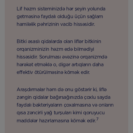
Lif həzm sisteminizdə hər şeyin yolunda
getməsinə faydalı olduğu üçün sağlam
hamiləlik pəhrizinin vacib hissəsidir.
Bitki əsaslı qidalarda olan liflər bitkinin
orqanizminizin həzm edə bilmədiyi
hissəsidir. Sorulması əvəzinə orqanizmdə
hərəkət etməklə o, digər artıqların daha
effektiv ötürülməsinə kömək edir.
Araşdırmalar həm də onu göstərir ki, liflə
zəngin qidalar bağırsağınızda çoxlu sayda
faydalı bakteriyaların çoxalmasına və onların
qısa zəncirli yağ turşuları kimi qoruyucu
7
maddələr hazırlamasına kömək edir.