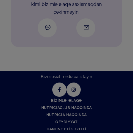
kimi bizimlə əlaqə saxlamaqdan
çəkinməyin.
Bizi sosial mediada izləyin
BIZIMLƏ ƏLAQƏ
NUTRICIACLUB HAQQINDA
NUTRICIA HAQQINDA
QEYDIYYAT
DANONE ETIK XƏTTI