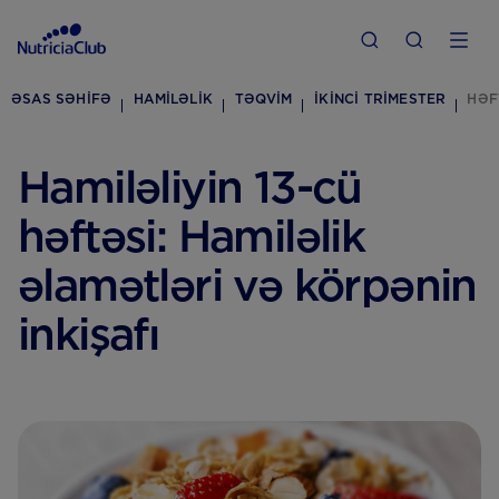
ƏSAS SƏHIFƏ
HAMILƏLIK
TƏQVIM
İKINCI TRIMESTER
HƏF
Hamiləliyin 13-cü
həftəsi: Hamiləlik
əlamətləri və körpənin
inkişafı