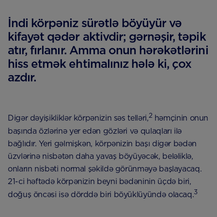
İndi körpəniz sürətlə böyüyür və
kifayət qədər aktivdir; gərnəşir, təpik
atır, fırlanır. Amma onun hərəkətlərini
hiss etmək ehtimalınız hələ ki, çox
azdır.
2
Digər dəyişikliklər körpənizin səs telləri,
həmçinin onun
başında özlərinə yer edən gözləri və qulaqları ilə
bağlıdır. Yeri gəlmişkən, körpənizin başı digər bədən
üzvlərinə nisbətən daha yavaş böyüyəcək, beləliklə,
onların nisbəti normal şəkildə görünməyə başlayacaq.
21-ci həftədə körpənizin beyni bədəninin üçdə biri,
3
doğuş öncəsi isə dörddə biri böyüklüyündə olacaq.