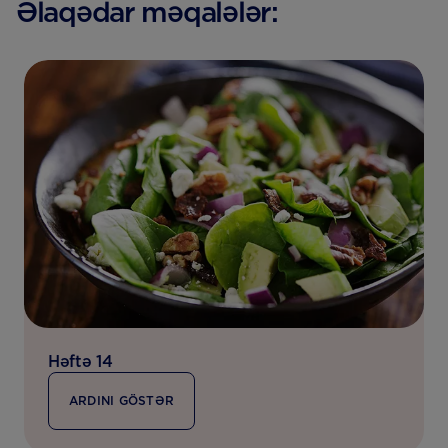
Əlaqədar məqalələr:
Həftə 14
ARDINI GÖSTƏR