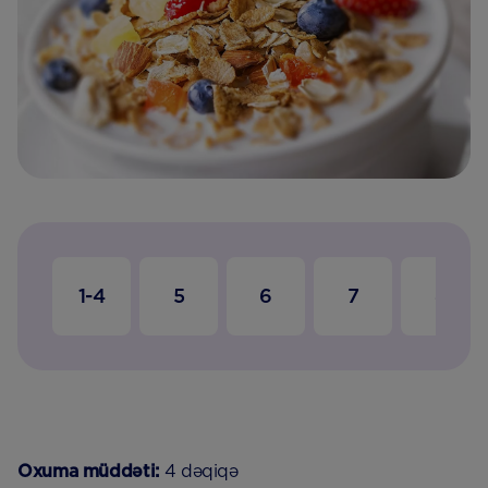
1-4
5
6
7
8
Oxuma müddəti:
4 dəqiqə