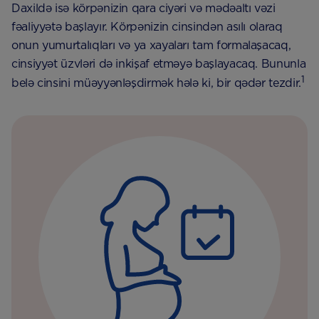
Daxildə isə körpənizin qara ciyəri və mədəaltı vəzi
fəaliyyətə başlayır. Körpənizin cinsindən asılı olaraq
onun yumurtalıqları və ya xayaları tam formalaşacaq,
cinsiyyət üzvləri də inkişaf etməyə başlayacaq. Bununla
1
belə cinsini müəyyənləşdirmək hələ ki, bir qədər tezdir.