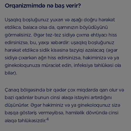
Orqanizmimdə nə baş verir?
Uşaqlıq boşluğunuz yuxarı və aşağı doğru hərəkət
etdikcə, balaca olsa da, qarnınızın böyüdüyünü
görməlisiniz. Əgər tez-tez sidiyə çıxma ehtiyacı hiss
edirsinizsə, bu, yaxşı xəbərdir: uşaqlıq boşluğunuz
hərəkət etdikcə sidik kisəsinə təzyiqi azalacaq (əgər
sidiyə çıxarkən ağrı hiss edirsinizsə, həkiminizə və ya
ginekoloqunuza müraciət edin, infeksiya təhlükəsi ola
bilər).
Çanaq bölgəsində bir qədər çox miqdarda qan olur və
bəzi qadınlar bunun cinsi əlaqə istəyini artırdığını
düşünürlər. Əgər həkiminiz və ya ginekoloqunuz sizə
başqa göstəriş verməyibsə, hamiləlik dövründə cinsi
4
əlaqə təhlükəsizdir.