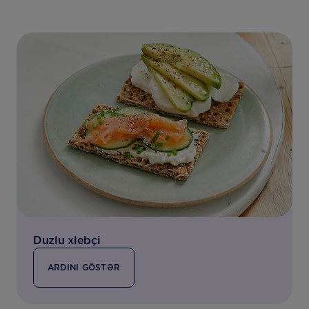
Duzlu xlebçi
ARDINI GÖSTƏR