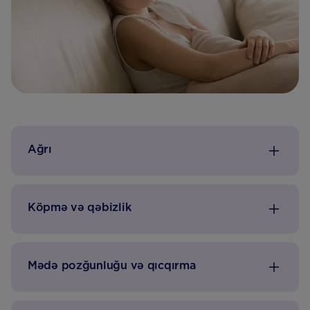
Ağrı
Köpmə və qəbizlik
Mədə pozğunluğu və qıcqırma