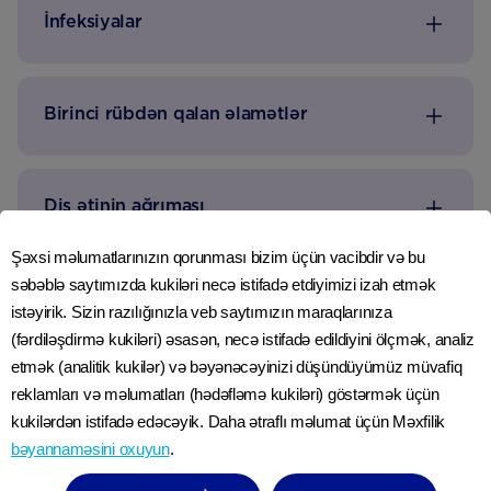
İnfeksiyalar
Birinci rübdən qalan əlamətlər
Diş ətinin ağrıması
Şəxsi məlumatlarınızın qorunması bizim üçün vacibdir və bu
səbəblə saytımızda kukiləri necə istifadə etdiyimizi izah etmək
istəyirik. Sizin razılığınızla veb saytımızın maraqlarınıza
(fərdiləşdirmə kukiləri) əsasən, necə istifadə edildiyini ölçmək, analiz
etmək (analitik kukilər) və bəyənəcəyinizi düşündüyümüz müvafiq
Lifli qidalara diqqət
reklamları və məlumatları (hədəfləmə kukiləri) göstərmək üçün
kukilərdən istifadə edəcəyik. Daha ətraflı məlumat üçün Məxfilik
Lif sağlam hamiləlik pəhrizinizin vacib hissəsidir
bəyannaməsini oxuyun
.
və bir çox qadın onu lazımi miqdarda qəbul