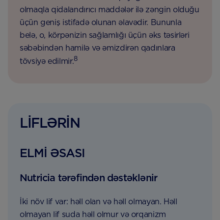
olmaqla qidalandırıcı maddələr ilə zəngin olduğu
üçün geniş istifadə olunan əlavədir. Bununla
belə, o, körpənizin sağlamlığı üçün əks təsirləri
səbəbindən hamilə və əmizdirən qadınlara
8
tövsiyə edilmir.
LİFLƏRİN
ELMİ ƏSASI
Nutricia tərəfindən dəstəklənir
İki növ lif var: həll olan və həll olmayan. Həll
olmayan lif suda həll olmur və orqanizm