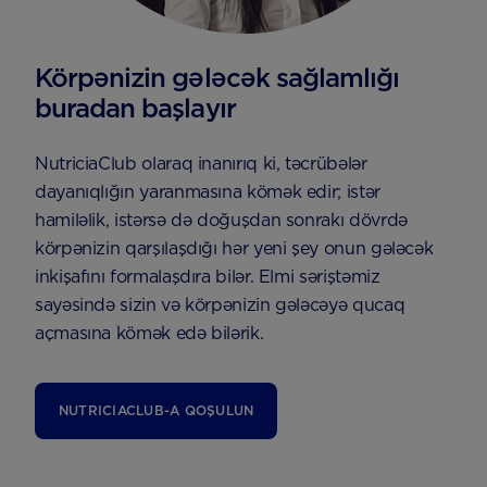
Körpənizin gələcək sağlamlığı
buradan başlayır
NutriciaClub olaraq inanırıq ki, təcrübələr
dayanıqlığın yaranmasına kömək edir; istər
hamiləlik, istərsə də doğuşdan sonrakı dövrdə
körpənizin qarşılaşdığı hər yeni şey onun gələcək
inkişafını formalaşdıra bilər. Elmi səriştəmiz
sayəsində sizin və körpənizin gələcəyə qucaq
açmasına kömək edə bilərik.
NUTRICIACLUB-A QOŞULUN