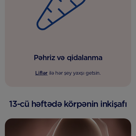
Pəhriz və qidalanma
Liflər
ilə hər şey yaxşı getsin.
13-cü həftədə körpənin inkişafı