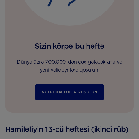
Sizin körpə bu həftə
Dünya üzrə 700.000-dən çox gələcək ana və
yeni valideynlərə qoşulun.
NUTRICIACLUB-A QOŞULUN
Hamiləliyin 13-cü həftəsi (ikinci rüb)