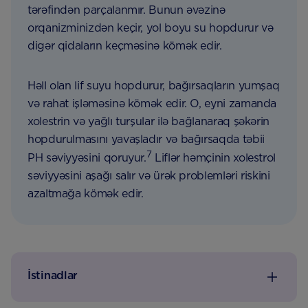
tərəfindən parçalanmır. Bunun əvəzinə
orqanizminizdən keçir, yol boyu su hopdurur və
digər qidaların keçməsinə kömək edir.
Həll olan lif suyu hopdurur, bağırsaqların yumşaq
və rahat işləməsinə kömək edir. O, eyni zamanda
xolestrin və yağlı turşular ilə bağlanaraq şəkərin
hopdurulmasını yavaşladır və bağırsaqda təbii
7
PH səviyyəsini qoruyur.
Liflər həmçinin xolestrol
səviyyəsini aşağı salır və ürək problemləri riskini
azaltmağa kömək edir.
İstinadlar