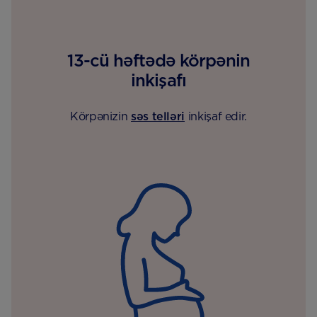
13-cü həftədə körpənin
inkişafı
Körpənizin
səs telləri
inkişaf edir.