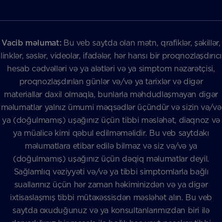
Vacib məlumat:
Bu veb saytda olan mətn, qrafiklər, şəkillər,
linklər, səslər, videolar, ifadələr, hər hansı bir proqnozlaşdırıcı
hesab cədvəlləri və ya alətləri və ya simptom nəzarətçisi,
proqnozlaşdırılan günlər və/və ya tarixlər və digər
materiallar daxil olmaqla, bunlarla məhdudlaşmayan digər
məlumatlar yalnız ümumi məqsədlər üçündür və sizin və/və
ya (doğulmamış) uşağınız üçün tibbi məsləhət, diaqnoz və
ya müalicə kimi qəbul edilməməlidir. Bu veb saytdakı
məlumatlara etibar edilə bilməz və siz və/və ya
(doğulmamış) uşağınız üçün dəqiq məlumatlar deyil.
Sağlamlıq vəziyyəti və/və ya tibbi simptomlarla bağlı
suallarınız üçün hər zaman həkiminizdən və ya digər
ixtisaslaşmış tibbi mütəxəssisdən məsləhət alın. Bu veb
saytda oxuduğunuz və ya konsultanlarımızdan biri ilə