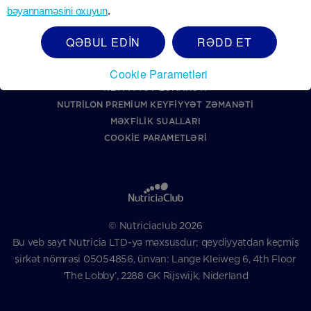
NUTRICIA HAQQINDA
bəyannaməsini oxuyun
.
QEYDIYYAT
DANONE ETIK XƏTTI
QƏBUL EDİN
RƏDD ET
MƏXFILIK SIYASƏTI
Cookie Parametləri
ŞƏRTLƏR VƏ QAYDALAR
KEYFIYYƏT ZƏMANƏTI
NUTRILON PREMIUM KEYFIYYƏT ZƏMANƏTI
MƏXFILIK SUALLARI
COOKIE PARAMETLƏRI
© Nutriciaclub 2026
Bu veb sayt Nutricia LTD-yə məxsusdur; qeydiyyatdan keçmiş
şirkət nömrəsi 05054856, ünvan: Lange Kleiweg 6, 4th Floor
‘The Lobby’, 2288 GK Rijswijk, Niderland