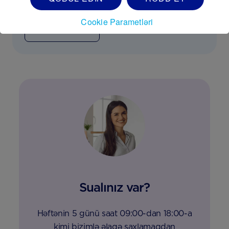
Səhər ürəkbulanması
Cookie Parametləri
ARDINI GÖSTƏR
Sualınız var?
Həftənin 5 günü saat 09:00-dan 18:00-a
kimi bizimlə əlaqə saxlamaqdan