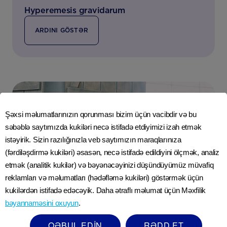
Hyperemesis gravidarum
ARDINI GÖSTƏR
Şəxsi məlumatlarınızın qorunması bizim üçün vacibdir və bu
səbəblə saytımızda kukiləri necə istifadə etdiyimizi izah etmək
istəyirik. Sizin razılığınızla veb saytımızın maraqlarınıza
(fərdiləşdirmə kukiləri) əsasən, necə istifadə edildiyini ölçmək, analiz
etmək (analitik kukilər) və bəyənəcəyinizi düşündüyümüz müvafiq
reklamları və məlumatları (hədəfləmə kukiləri) göstərmək üçün
kukilərdən istifadə edəcəyik. Daha ətraflı məlumat üçün Məxfilik
bəyannaməsini oxuyun
.
QƏBUL EDİN
RƏDD ET