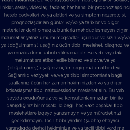
linklər, səslər, videolar, ifadələr, hər hansı bir proqnozlaşdırıcı
hesab cədvəlləri və ya alətləri və ya simptom nəzarətçisi,
proqnozlaşdırılan günlər və/və ya tarixlər və digər
materiallar daxil olmaqla, bunlarla məhdudlaşmayan digər
məlumatlar yalnız ümumi məqsədlər üçündür və sizin və/və
ya (doğulmamış) uşağınız üçün tibbi məsləhət, diaqnoz və
ya müalicə kimi qəbul edilməməlidir. Bu veb saytdakı
məlumatlara etibar edilə bilməz və siz və/və ya
(doğulmamış) uşağınız üçün dəqiq məlumatlar deyil.
Sağlamlıq vəziyyəti və/və ya tibbi simptomlarla bağlı
suallarınız üçün hər zaman həkiminizdən və ya digər
ixtisaslaşmış tibbi mütəxəssisdən məsləhət alın. Bu veb
saytda oxuduğunuz və ya konsultanlarımızdan biri ilə
danışdığınız bir məsələ ilə bağlı heç vaxt peşəkar tibbi
məsləhətlərə laqeyd yanaşmayın və ya müraciətinizi
gecikdirməyin. Təcili tibbi yardım (şübhə) ehtiyacı
yarandıqda dərhal həkiminizə və ya təcili tibbi yardıma