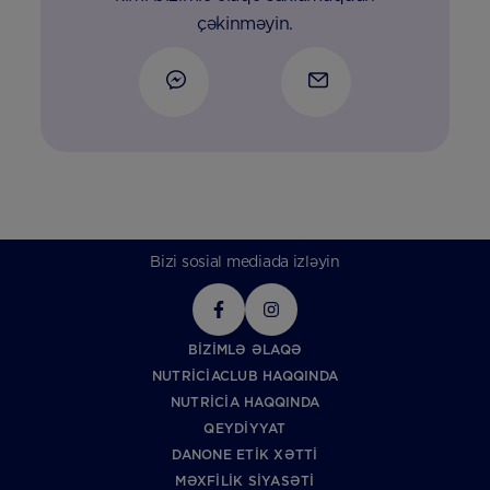
çəkinməyin.
Bizi sosial mediada izləyin
BIZIMLƏ ƏLAQƏ
NUTRICIACLUB HAQQINDA
NUTRICIA HAQQINDA
QEYDIYYAT
DANONE ETIK XƏTTI
MƏXFILIK SIYASƏTI