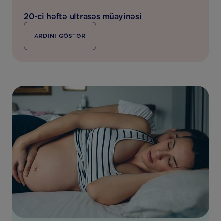
20-ci həftə ultrasəs müayinəsi
ARDINI GÖSTƏR