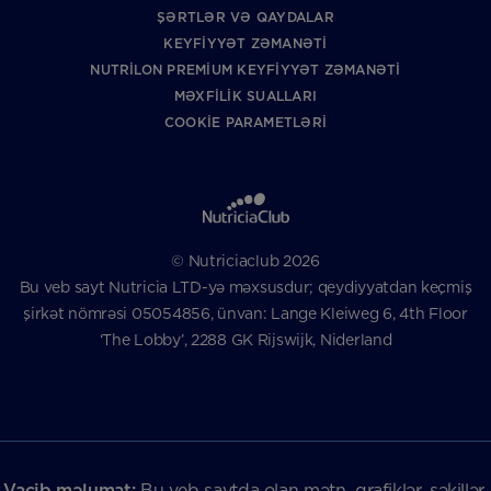
ŞƏRTLƏR VƏ QAYDALAR
KEYFIYYƏT ZƏMANƏTI
NUTRILON PREMIUM KEYFIYYƏT ZƏMANƏTI
MƏXFILIK SUALLARI
COOKIE PARAMETLƏRI
© Nutriciaclub 2026
Bu veb sayt Nutricia LTD-yə məxsusdur; qeydiyyatdan keçmiş
şirkət nömrəsi 05054856, ünvan: Lange Kleiweg 6, 4th Floor
‘The Lobby’, 2288 GK Rijswijk, Niderland
Vacib məlumat:
Bu veb saytda olan mətn, qrafiklər, şəkillər,