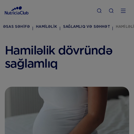
ƏSAS SƏHIFƏ
HAMILƏLIK
SAĞLAMLIQ VƏ SƏHHƏT
HAMILƏL
Hamiləlik dövründə
sağlamlıq