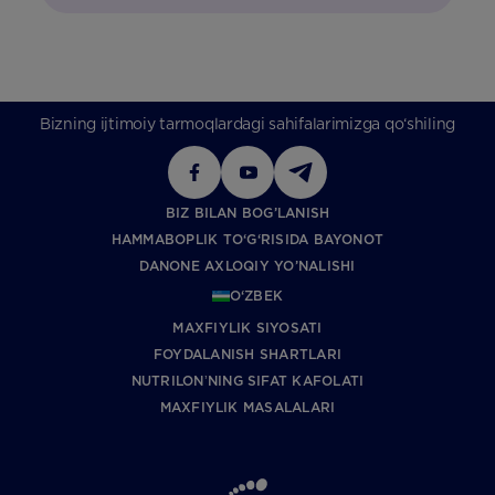
Bizning ijtimoiy tarmoqlardagi sahifalarimizga qo‘shiling
BIZ BILAN BOG’LANISH
HAMMABOPLIK TO‘G‘RISIDA BAYONOT
DANONE AXLOQIY YO’NALISHI
O‘ZBEK
MAXFIYLIK SIYOSATI
FOYDALANISH SHARTLARI
NUTRILONʼNING SIFAT KAFOLATI
MAXFIYLIK MASALALARI