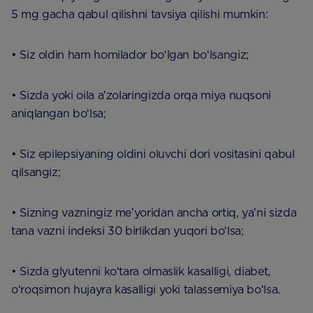
5 mg gacha qabul qilishni tavsiya qilishi mumkin:
• Siz oldin ham homilador boʻlgan boʻlsangiz;
• Sizda yoki oila aʼzolaringizda orqa miya nuqsoni
aniqlangan boʻlsa;
• Siz epilepsiyaning oldini oluvchi dori vositasini qabul
qilsangiz;
• Sizning vazningiz meʼyoridan ancha ortiq, yaʼni sizda
tana vazni indeksi 30 birlikdan yuqori boʻlsa;
• Sizda glyutenni koʻtara olmaslik kasalligi, diabet,
oʻroqsimon hujayra kasalligi yoki talassemiya boʻlsa.