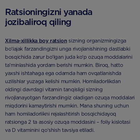
Ratsioningizni yanada
jozibaliroq qiling
Xilma-xillikka boy ratsion
sizning organizmingizga
boʻlajak farzandingizni unga rivojlanishining dastlabki
bosqichida zarur boʻlgan juda koʻp ozuqa moddalarini
taʼminlashida yordam berishi mumkin. Biroq, hatto
yaxshi ishtahaga ega odamda ham ovqatlanishda
uzilishlar yuzaga kelishi mumkin. Homiladorlikdan
oldingi davrdagi vitamin tanqisligi sizning
rivojlanayotgan farzandingiz oladigan ozuqa moddalari
miqdorini kamaytirishi mumkin. Mana shuning uchun
ham homiladorlikni rejalashtirish bosqichidayoq
ratsionga 2 ta asosiy ozuqa moddasini – foliy kislotasi
va D vitaminini qoʻshish tavsiya etiladi.