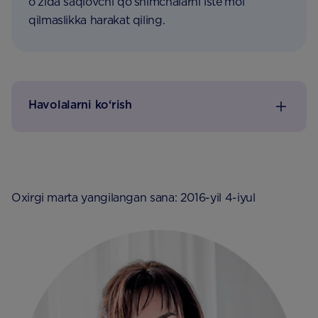
oʻzida saqlovchi qoʻshimchalarni isteʼmol
qilmaslikka harakat qiling.
Havolalarni ko‘rish
Oxirgi marta yangilangan sana: 2016-yil 4-iyul