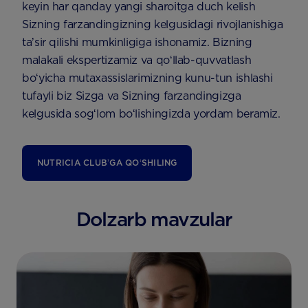
keyin har qanday yangi sharoitga duch kelish
Sizning farzandingizning kelgusidagi rivojlanishiga
taʼsir qilishi mumkinligiga ishonamiz. Bizning
malakali ekspertizamiz va qoʻllab-quvvatlash
boʻyicha mutaxassislarimizning kunu-tun ishlashi
tufayli biz Sizga va Sizning farzandingizga
kelgusida sogʻlom boʻlishingizda yordam beramiz.
NUTRICIA CLUBʼGA QOʻSHILING
Dolzarb mavzular