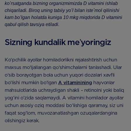
koʻrsatganda bizning organizmimizda D vitamini ishlab
chiqariladi. Biroq uning tabiiy yoʻl bilan isteʼmol qilinishi
kam boʻlgan holatda kuniga 10 mkg miqdorida D vitamini
qabul qilish tavsiya etiladi.
Sizning kundalik meʼyoringiz
Koʻpchilik ayollar homiladorlikni rejalashtirish uchun
maxsus moʻljallangan qoʻshimchalarni tanlashadi. Ular
oʻsib borayotgan bola uchun yuqori dozalari xavfli
boʻlishi mumkin boʻlgan
A vitaminining
hayvonlar
mahsulotlarida uchraydigan shakli – retinolni yoki baliq
yogʻini oʻzida saqlamaydi. A vitamini homilador ayollar
uchun asosiy oziq moddasi boʻlishiga qaramay, siz uni
faqat sogʻlom, muvozanatlashgan ozuqalardangina
olishingiz kerak.