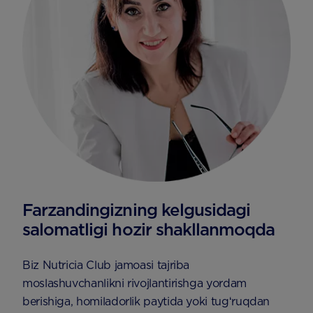
Farzandingizning kelgusidagi
salomatligi hozir shakllanmoqda
Biz Nutricia Club jamoasi tajriba
moslashuvchanlikni rivojlantirishga yordam
berishiga, homiladorlik paytida yoki tugʻruqdan