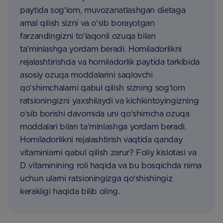
paytida sogʻlom, muvozanatlashgan dietaga
amal qilish sizni va oʻsib borayotgan
farzandingizni toʻlaqonli ozuqa bilan
taʼminlashga yordam beradi. Homiladorlikni
rejalashtirishda va homiladorlik paytida tarkibida
asosiy ozuqa moddalarini saqlovchi
qoʻshimchalarni qabul qilish sizning sogʻlom
ratsioningizni yaxshilaydi va kichkintoyingizning
oʻsib borishi davomida uni qoʻshimcha ozuqa
moddalari bilan taʼminlashga yordam beradi.
Homiladorlikni rejalashtirish vaqtida qanday
vitaminlarni qabul qilish zarur? Foliy kislotasi va
D vitaminining roli haqida va bu bosqichda nima
uchun ularni ratsioningizga qoʻshishingiz
kerakligi haqida bilib oling.