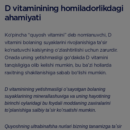
D vitaminining homiladorlikdagi
ahamiyati
Koʻpincha “quyosh vitamini” deb nomlanuvchi, D
vitamini bolaning suyaklarini rivojlanishiga taʼsir
koʻrsatuvchi kalsiyning oʻzlashtirilishi uchun zarurdir.
Onada uning yetishmasligi goʻdakda D vitamini
tanqisligiga olib kelishi mumkin, bu baʼzi hollarda
raxitning shakllanishiga sabab boʻlishi mumkin.
D vitaminining yetishmasligi oʻsayotgan bolaning
suyaklarining minerallashuviga va uning hayotining
birinchi oylaridagi bu foydali moddaning zaxiralarini
toʻplanishiga salbiy taʼsir koʻrsatishi mumkin.
Quyoshning ultrabinafsha nurlari bizning tanamizga taʼsir