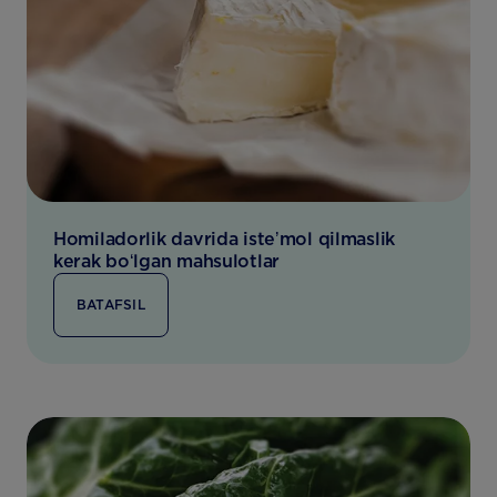
Homiladorlik davrida isteʼmol qilmaslik
kerak boʻlgan mahsulotlar
BATAFSIL