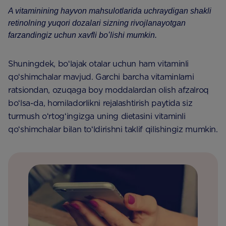
A vitaminining hayvon mahsulotlarida uchraydigan shakli
retinolning yuqori dozalari sizning rivojlanayotgan
farzandingiz uchun xavfli boʻlishi mumkin.
Shuningdek, boʻlajak otalar uchun ham vitaminli
qoʻshimchalar mavjud. Garchi barcha vitaminlarni
ratsiondan, ozuqaga boy moddalardan olish afzalroq
boʻlsa-da, homiladorlikni rejalashtirish paytida siz
turmush oʻrtogʻingizga uning dietasini vitaminli
qoʻshimchalar bilan toʻldirishni taklif qilishingiz mumkin.