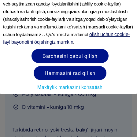
hisoblay olmayotgan bo‘lsangiz unda butun
veb-saytimizdan qanday foydalanilishini (tahliliy cookie-fayllar)
sikl davomida har 2 yoki 3 kunda jinsiy aloqa
o'lchash va tahlil qilish, uni sizning qiziqishlaringizga moslashtirish
qilishingiz tavsiya etiladi.
(shaxsiylashtirish cookie-fayllari) va sizga yoqadi deb o'ylaydigan
tegishli reklama va ma'lumotlarni ko'rsatish (maqsadli cookie-fayllar)
uchun foydalanamiz. . Qo'shimcha ma'lumot
olish uchun cookie-
fayl bayonotini òqishingiz mumkin
.
Keyingi qadamlar
Barchasini qabul qilish
O‘z xaridlaringiz roʻyxatiga
Hammasini rad qilish
quyidagi bandlarni qoʻshing:
Maxfiylik markazini ko'rsatish
Foliy kislotasi – kuniga 400 mkg
D vitamini – kuniga 10 mkg
Tarkibida retinol yoki treska baligʻi jigari moyini