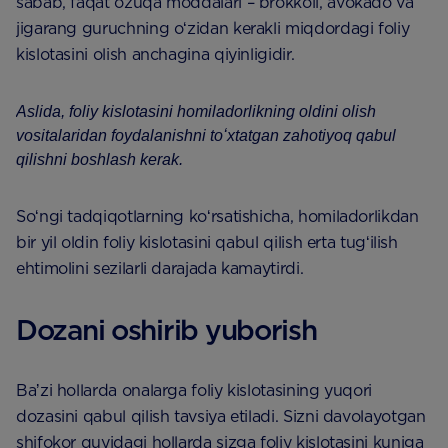
sabab, faqat ozuqa moddalari – brokkoli, avokado va
jigarang guruchning oʻzidan kerakli miqdordagi foliy
kislotasini olish anchagina qiyinligidir.
Aslida, foliy kislotasini homiladorlikning oldini olish
vositalaridan foydalanishni toʻxtatgan zahotiyoq qabul
qilishni boshlash kerak.
Soʻngi tadqiqotlarning koʻrsatishicha, homiladorlikdan
bir yil oldin foliy kislotasini qabul qilish erta tugʻilish
ehtimolini sezilarli darajada kamaytirdi.
Dozani oshirib yuborish
Baʼzi hollarda onalarga foliy kislotasining yuqori
dozasini qabul qilish tavsiya etiladi. Sizni davolayotgan
shifokor quyidagi hollarda sizga foliy kislotasini kuniga