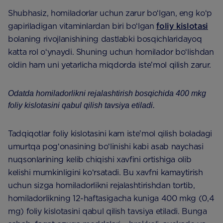
Shubhasiz, homiladorlar uchun zarur boʻlgan, eng koʻp
gapiriladigan vitaminlardan biri boʻlgan
foliy kislotasi
bolaning rivojlanishining dastlabki bosqichlaridayoq
katta rol oʻynaydi. Shuning uchun homilador boʻlishdan
oldin ham uni yetarlicha miqdorda isteʼmol qilish zarur.
Odatda homiladorlikni rejalashtirish bosqichida 400 mkg
foliy kislotasini qabul qilish tavsiya etiladi.
Tadqiqotlar foliy kislotasini kam isteʼmol qilish boladagi
umurtqa pogʻonasining boʻlinishi kabi asab naychasi
nuqsonlarining kelib chiqishi xavfini ortishiga olib
kelishi mumkinligini koʻrsatadi. Bu xavfni kamaytirish
uchun sizga homiladorlikni rejalashtirishdan tortib,
homiladorlikning 12-haftasigacha kuniga 400 mkg (0,4
mg) foliy kislotasini qabul qilish tavsiya etiladi. Bunga