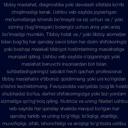
tibbiy maslahat, diagnostika yoki davolash sifatida ko'rib
chiqilmasligi kerak. Ushbu veb-saytda joylashgan
ma'lumotlarga ishonib bo'lmaydi va siz uchun va / yoki
sizning (tug'ilmagan) bolangiz uchun aniq yoki aniq
bo’lmasligi mumkin. Tibbiy holat va / yoki tibbiy alomatlar
bilan bog'liq har qanday savol bilan har doim shifokoringiz
yoki boshqa malakali tibbiyot hodimlarining maslahatiga
murojaat qiling. Ushbu veb-saytda o'qiganingiz yoki
maslahat beruvchi insonlardan biri bilan
suhbatlashganingiz sababli hech qachon professional
tibbiy maslahatni e'tiborsiz qoldirmang yoki uni ko’rigidan
o’tishni kechiktirmang. Favqulodda vaziyatda (sog’lik holati
shubhada) bo'lsa, darhol shifokoringizga yoki tez-yordam
xizmatiga qo'ng'iroq qiling. Nutricia va uning filiallari ushbu
veb-saytda har qanday shaklda mavjud bo'lgan har
qanday tarkib va uning to'g'riligi, to'liqligi, etarliligi,
muvofiqligi, sifati, ishonchliligi va aniqligi to'g'risida ushbu