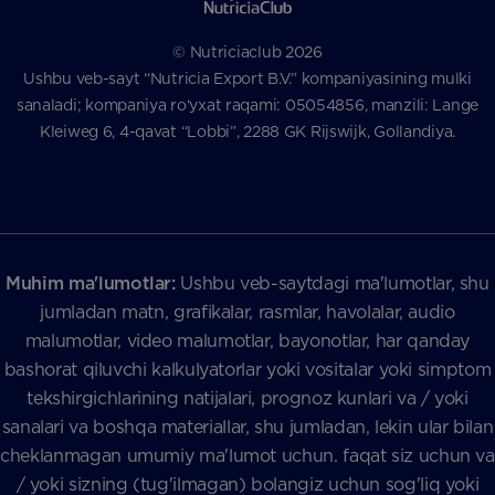
© Nutriciaclub 2026
Ushbu veb-sayt “Nutricia Export B.V.” kompaniyasining mulki
sanaladi; kompaniya ro‘yxat raqami: 05054856, manzili: Lange
Kleiweg 6, 4-qavat “Lobbi”, 2288 GK Rijswijk, Gollandiya.
Muhim ma'lumotlar:
Ushbu veb-saytdagi ma'lumotlar, shu
jumladan matn, grafikalar, rasmlar, havolalar, audio
malumotlar, video malumotlar, bayonotlar, har qanday
bashorat qiluvchi kalkulyatorlar yoki vositalar yoki simptom
tekshirgichlarining natijalari, prognoz kunlari va / yoki
sanalari va boshqa materiallar, shu jumladan, lekin ular bilan
cheklanmagan umumiy ma'lumot uchun. faqat siz uchun va
/ yoki sizning (tug'ilmagan) bolangiz uchun sog'liq yoki