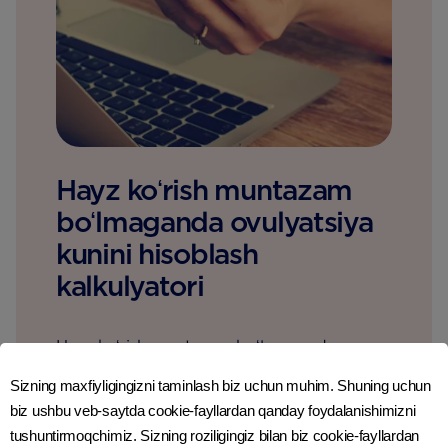
Hayz koʻrish muntazam
boʻlmaganda ovulyatsiya
kunini hisoblash
kalkulyatori
Hayz koʻrish muntazam boʻlmaganda
ovulyatsiya qachon boʻlishini taxmin qilish
Sizning maxfiyligingizni taminlash biz uchun muhim. Shuning uchun
juda qiyin boʻladi. Agar siz homiladorlikni
biz ushbu veb-saytda cookie-fayllardan qanday foydalanishimizni
rejalashtirish uchun eng yaxshi vaqtni
tushuntirmoqchimiz. Sizning roziligingiz bilan biz cookie-fayllardan