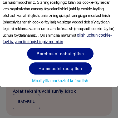
tushuntirmoqchimiz. Sizning roziligingiz bilan biz cookie-fayllardan
Mavzu bo‘yicha maqolalar
veb-saytimizdan qanday foydalanilishini (tahliliy cookie-fayllar)
o'lchash va tahlil qilish, uni sizning qiziqishlaringizga moslashtirish
(shaxsiylashtirish cookie-fayllari) va sizga yoqadi deb o'ylaydigan
tegishli reklama va ma'lumotlarni ko'rsatish (maqsadli cookie-fayllar)
uchun foydalanamiz. . Qo'shimcha ma'lumot
olish uchun cookie-
fayl bayonotini òqishingiz mumkin
.
Barchasini qabul qilish
Hammasini rad qilish
Maxfiylik markazini ko'rsatish
Axlat tekshiruvchi sun’iy idrok
BATAFSIL