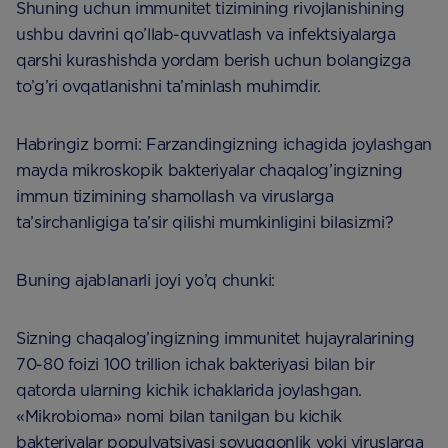
Shuning uchun immunitet tizimining rivojlanishining
ushbu davrini qo’llab-quvvatlash va infektsiyalarga
qarshi kurashishda yordam berish uchun bolangizga
to’g’ri ovqatlanishni ta’minlash muhimdir.
Habringiz bormi: Farzandingizning ichagida joylashgan
mayda mikroskopik bakteriyalar chaqalog’ingizning
immun tizimining shamollash va viruslarga
ta’sirchanligiga ta’sir qilishi mumkinligini bilasizmi?
Buning ajablanarli joyi yo’q chunki:
Sizning chaqalog’ingizning immunitet hujayralarining
70-80 foizi 100 trillion ichak bakteriyasi bilan bir
qatorda ularning kichik ichaklarida joylashgan.
«Mikrobioma» nomi bilan tanilgan bu kichik
bakteriyalar populyatsiyasi sovuqqonlik yoki viruslarga