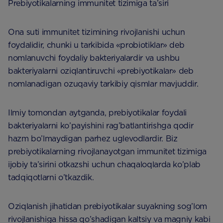
Prebiyotikalarning immunitet tizimiga ta’siri
Ona suti immunitet tizimining rivojlanishi uchun
foydalidir, chunki u tarkibida «probiotiklar» deb
nomlanuvchi foydaliy bakteriyalardir va ushbu
bakteriyalarni oziqlantiruvchi «prebiyotikalar» deb
nomlanadigan ozuqaviy tarkibiy qismlar mavjuddir.
Ilmiy tomondan aytganda, prebiyotikalar foydali
bakteriyalarni ko’payishini rag’batlantirishga qodir
hazm bo’lmaydigan parhez uglevodlardir. Biz
prebiyotikalarning rivojlanayotgan immunitet tizimiga
ijobiy ta’sirini otkazshi uchun chaqaloqlarda ko’plab
tadqiqotlarni o’tkazdik.
Oziqlanish jihatidan prebiyotikalar suyakning sog’lom
rivojlanishiga hissa qo’shadigan kaltsiy va magniy kabi