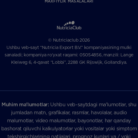
MAXFIYLIK MASALALARI
© Nutriciaclub 2026
Ushbu veb-sayt “Nutricia Export B.V.” kompaniyasining mulki
sanaladi; kompaniya ro‘yxat raqami: 05054856, manzili: Lange
Kleiweg 6, 4-qavat “Lobbi”, 2288 GK Rijswijk, Gollandiya.
Muhim ma'lumotlar:
Ushbu veb-saytdagi ma'lumotlar, shu
jumladan matn, grafikalar, rasmlar, havolalar, audio
malumotlar, video malumotlar, bayonotlar, har qanday
bashorat qiluvchi kalkulyatorlar yoki vositalar yoki simptom
tekshirgichlarining natijalari, prognoz kunlari va / yoki