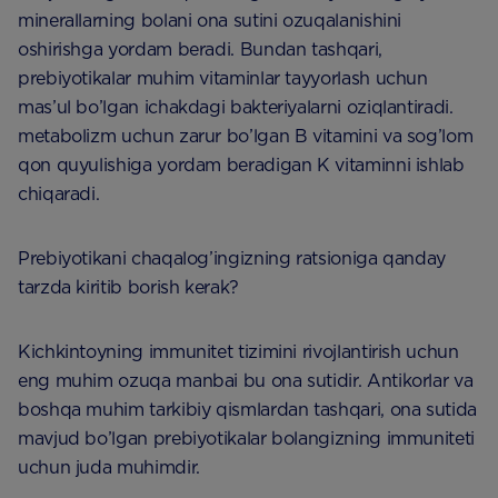
minerallarning bolani ona sutini ozuqalanishini
oshirishga yordam beradi. Bundan tashqari,
prebiyotikalar muhim vitaminlar tayyorlash uchun
mas’ul bo’lgan ichakdagi bakteriyalarni oziqlantiradi.
metabolizm uchun zarur bo’lgan B vitamini va sog’lom
qon quyulishiga yordam beradigan K vitaminni ishlab
chiqaradi.
Prebiyotikani chaqalog’ingizning ratsioniga qanday
tarzda kiritib borish kerak?
Kichkintoyning immunitet tizimini rivojlantirish uchun
eng muhim ozuqa manbai bu ona sutidir. Antikorlar va
boshqa muhim tarkibiy qismlardan tashqari, ona sutida
mavjud bo’lgan prebiyotikalar bolangizning immuniteti
uchun juda muhimdir.