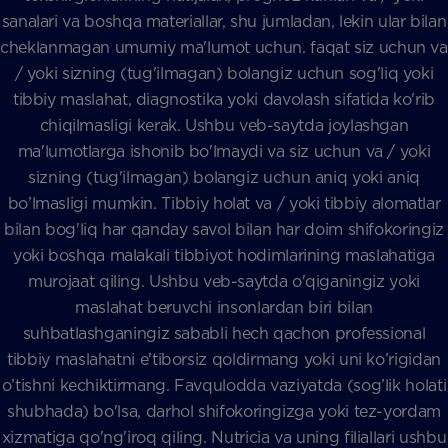
sanalari va boshqa materiallar, shu jumladan, lekin ular bilan
cheklanmagan umumiy ma'lumot uchun. faqat siz uchun va
/ yoki sizning (tug'ilmagan) bolangiz uchun sog'liq yoki
tibbiy maslahat, diagnostika yoki davolash sifatida ko'rib
chiqilmasligi kerak. Ushbu veb-saytda joylashgan
ma'lumotlarga ishonib bo'lmaydi va siz uchun va / yoki
sizning (tug'ilmagan) bolangiz uchun aniq yoki aniq
bo’lmasligi mumkin. Tibbiy holat va / yoki tibbiy alomatlar
bilan bog'liq har qanday savol bilan har doim shifokoringiz
yoki boshqa malakali tibbiyot hodimlarining maslahatiga
murojaat qiling. Ushbu veb-saytda o'qiganingiz yoki
maslahat beruvchi insonlardan biri bilan
suhbatlashganingiz sababli hech qachon professional
tibbiy maslahatni e'tiborsiz qoldirmang yoki uni ko’rigidan
o’tishni kechiktirmang. Favqulodda vaziyatda (sog’lik holati
shubhada) bo'lsa, darhol shifokoringizga yoki tez-yordam
xizmatiga qo'ng'iroq qiling. Nutricia va uning filiallari ushbu