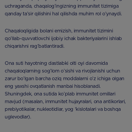
uchraganda, chaqalog’ingizning immunitet tizimiga
qanday ta’sir qilishini hal qilishda muhim rol o’ynaydi.
Chaqaloqligida bolani emizish, immunitet tizimini
qo’llab-quvvatlovchi ijobiy ichak bakteriyalarini ishlab
chiqarishni rag’batlantiradi.
Ona suti hayotning dastlabki olti oyi davomida
chaqaloqlarning sog’lom o’sishi va rivojlanishi uchun
zarur bo’lgan barcha oziq moddalarni o’z ichiga olgan
eng yaxshi ovqatlanish manbai hisoblanadi.
Shuningdek, ona sutida ko’plab immunitet omillari
mavjud (masalan, immunitet hujayralari, ona antikorlari,
prebiyotikalar, nukleotidlar, yog ‘kislotalari va boshqa
uglevodlar).