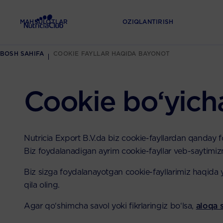
MAHSULOTLAR
OZIQLANTIRISH
BOSH SAHIFA
COOKIE FAYLLAR HAQIDA BAYONOT
Cookie bo‘yich
Nutricia Export B.V.da biz cookie-fayllardan qanday 
Biz foydalanadigan ayrim cookie-fayllar veb-saytimiz
Biz sizga foydalanayotgan cookie-fayllarimiz haqida y
qila oling.
Agar qo‘shimcha savol yoki fikrlaringiz bo‘lsa,
aloqa 