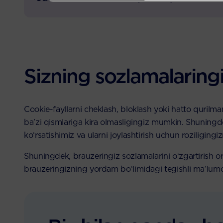
Sizning sozlamalaring
Cookie-fayllarni cheklash, bloklash yoki hatto qurilm
ba’zi qismlariga kira olmasligingiz mumkin. Shuningde
ko‘rsatishimiz va ularni joylashtirish uchun roziliging
Shuningdek, brauzeringiz sozlamalarini o‘zgartirish o
brauzeringizning yordam bo‘limidagi tegishli ma’lumot