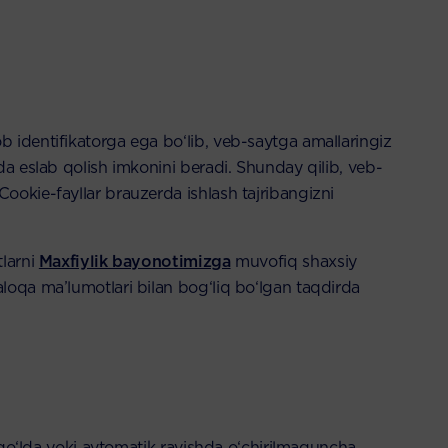
b identifikatorga ega bo‘lib, veb-saytga amallaringiz
da eslab qolish imkonini beradi. Shunday qilib, veb-
ookie-fayllar brauzerda ishlash tajribangizni
tlarni
Maxfiylik bayonotimizga
muvofiq shaxsiy
loqa ma’lumotlari bilan bog‘liq bo‘lgan taqdirda
r qo‘lda yoki avtomatik ravishda o‘chirilmaguncha