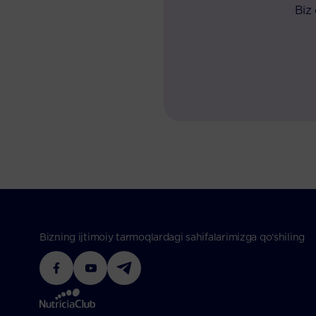
Biz
Bizning ijtimoiy tarmoqlardagi sahifalarimizga qo‘shiling