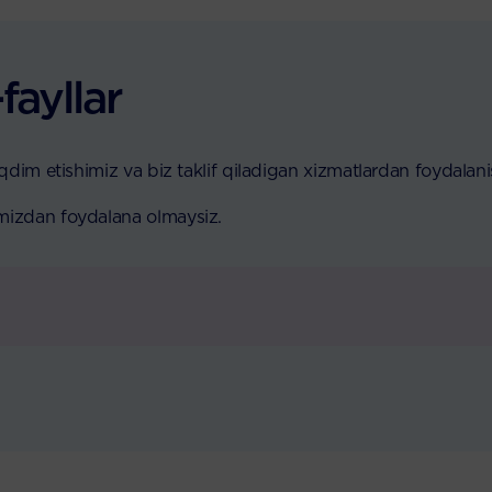
fayllar
taqdim etishimiz va biz taklif qiladigan xizmatlardan foydala
imizdan foydalana olmaysiz.