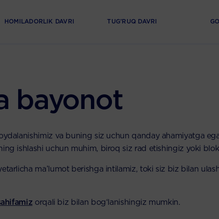
HOMILADORLIK DAVRI
TUG’RUQ DAVRI
GO
a bayonot
foydalanishimiz va buning siz uchun qanday ahamiyatga ega e
ning ishlashi uchun muhim, biroq siz rad etishingiz yoki bl
etarlicha ma’lumot berishga intilamiz, toki siz biz bilan ul
sahifamiz
orqali biz bilan bog‘lanishingiz mumkin.