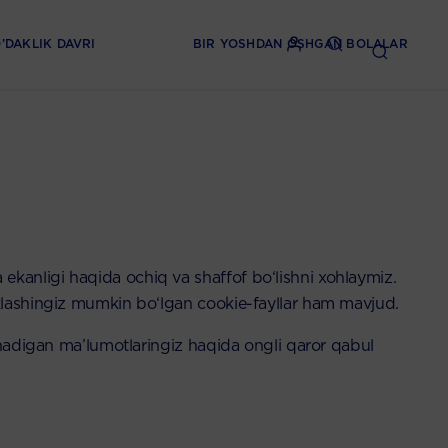
’DAKLIK DAVRI
BIR YOSHDAN OSHGAN BOLALAR
kanligi haqida ochiq va shaffof bo‘lishni xohlaymiz.
oklashingiz mumkin bo‘lgan cookie-fayllar ham mavjud.
ashadigan ma’lumotlaringiz haqida ongli qaror qabul