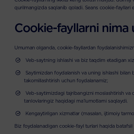
qurilmangizda saqlanib qoladi. Seans cookie-fayllari
Cookie-fayllarni nima
Umuman olganda, cookie-fayllardan foydalanishimizni
Veb-saytning ishlashi va biz taqdim etadigan xiz
Saytimizdan foydalanish va uning ishlashi bilan 
takomillashtirish uchun foydalanamiz;
Veb-saytimizdagi tajribangizni moslashtirish va op
tanlovlaringiz haqidagi ma’lumotlarni saqlaydi.
Kengaytirilgan xizmatlar (masalan, ijtimoiy tarmo
Biz foydalanadigan cookie-fayl turlari haqida batafsi