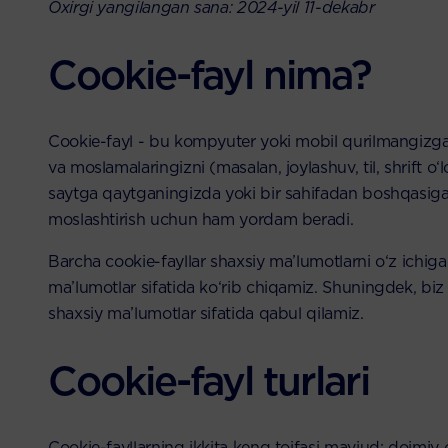
Oxirgi yangilangan sana: 2024-yil 11-dekabr
Cookie-fayl nima?
Cookie-fayl - bu kompyuter yoki mobil qurilmangizga s
va moslamalaringizni (masalan, joylashuv, til, shrift
saytga qaytganingizda yoki bir sahifadan boshqasiga o
moslashtirish uchun ham yordam beradi.
Barcha cookie-fayllar shaxsiy ma’lumotlarni o‘z ichig
ma’lumotlar sifatida ko‘rib chiqamiz. Shuningdek, biz
shaxsiy ma’lumotlar sifatida qabul qilamiz.
Cookie-fayl turlari
Cookie-fayllarning ikkita keng toifasi mavjud: doimiy 