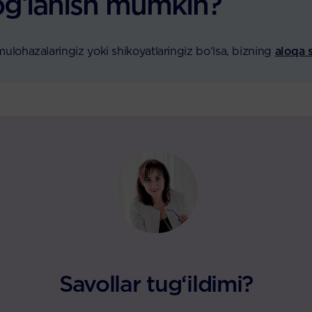
ogʻlanish mumkin?
-mulohazalaringiz yoki shikoyatlaringiz bo‘lsa, bizning
aloqa 
Savollar tug‘ildimi?