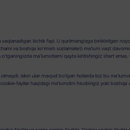
aqlanadigan kichik fayl. U qurilmangizga biriktirilgan noyo
 o‘lchami va boshqa ko‘rinish sozlamalari) ma’lum vaqt davomi
‘tganingizda ma’lumotlarni qayta kiritishingiz shart emas. C
a olmaydi, lekin ular mavjud bo‘lgan hollarda biz bu ma’lumo
 cookie-fayllar haqidagi ma’lumotni hisobingiz yoki boshqa a
cookie-fayllar va seans cookie-fayllari. Doimiy cookie-faylla