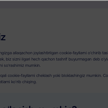
iz
angizga allaqachon joylashtirilgan cookie-fayllarni o‘chirib 
k, biz sizni ilgari hech qachon tashrif buyurmagan deb o‘yl
izni so‘rashimiz mumkin.
rqali cookie-fayllarni cheklash yoki bloklashingiz mumkin. C
larni ko‘rib chiqing.