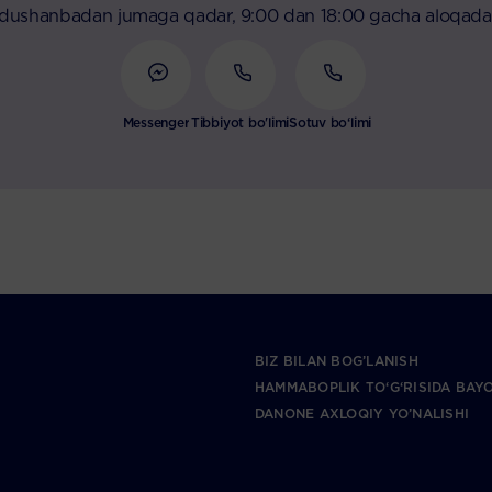
 dushanbadan jumaga qadar, 9:00 dan 18:00 gacha aloqada
Messenger
Tibbiyot bo'limi
Sotuv bo‘limi
BIZ BILAN BOG’LANISH
HAMMABOPLIK TO‘G‘RISIDA BAY
DANONE AXLOQIY YO’NALISHI