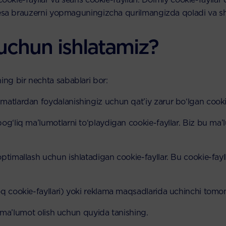
 esa brauzerni yopmaguningizcha qurilmangizda qoladi va sh
 uchun ishlatamiz?
ng bir nechta sabablari bor:
matlardan foydalanishingiz uchun qat’iy zarur bo‘lgan cookie
bog‘liq ma’lumotlarni to‘playdigan cookie-fayllar. Biz bu ma
timallash uchun ishlatadigan cookie-fayllar. Bu cookie-faylla
q cookie-fayllari) yoki reklama maqsadlarida uchinchi tomonl
l ma’lumot olish uchun quyida tanishing.