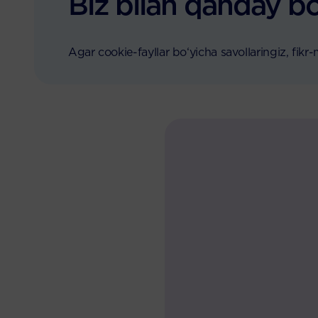
Biz bilan qanday b
Agar cookie-fayllar bo‘yicha savollaringiz, fikr