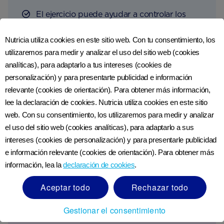
El ejercicio puede ayudar a controlar los
antojos.
Nutricia utiliza cookies en este sitio web. Con tu consentimiento, los
Mastica chicle y ocupa tus manos. Mantener
utilizaremos para medir y analizar el uso del sitio web (cookies
la boca y las manos ocupadas detendrá el
analíticas), para adaptarlo a tus intereses (cookies de
alcance habitual de los cigarrillos.
personalización) y para presentarte publicidad e información
relevante (cookies de orientación). Para obtener más información,
Enumera las razones por las que estás
lee la declaración de cookies. Nutricia utiliza cookies en este sitio
dejando de fumar y reduciendo tu consumo,
web. Con su consentimiento, los utilizaremos para medir y analizar
y considéralas cuando te sientas tentado.
el uso del sitio web (cookies analíticas), para adaptarlo a sus
intereses (cookies de personalización) y para presentarle publicidad
Piensa positivo; eso hace toda la diferencia.
e información relevante (cookies de orientación). Para obtener más
información, lea la
declaración de cookies
.
Aceptar todo
Rechazar todo
Gestionar el consentimiento
Ver referencias