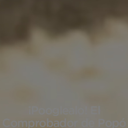
¡Pooglealo! El
Comprobador de Popó