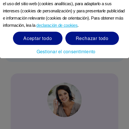
el uso del sitio web (cookies analíticas), para adaptarlo a sus
Actividades divertidas para
niños de 2 años | NutriciaClub
intereses (cookies de personalización) y para presentarle publicidad
ECU
e información relevante (cookies de orientación). Para obtener más
información, lea la
declaración de cookies
.
Descubre juegos y actividades para niños de 2
Aceptar todo
Rechazar todo
años que estimulan su desarrollo y aprendizaje.
¡Explora nuestras ideas!
Gestionar el consentimiento