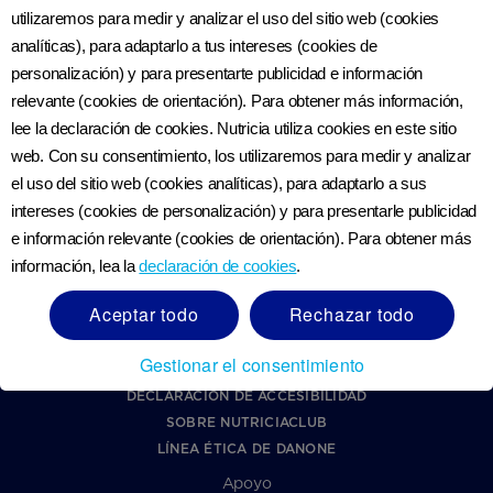
utilizaremos para medir y analizar el uso del sitio web (cookies
analíticas), para adaptarlo a tus intereses (cookies de
personalización) y para presentarte publicidad e información
relevante (cookies de orientación). Para obtener más información,
lee la declaración de cookies. Nutricia utiliza cookies en este sitio
web. Con su consentimiento, los utilizaremos para medir y analizar
Únete a nosotros en las redes sociales
el uso del sitio web (cookies analíticas), para adaptarlo a sus
intereses (cookies de personalización) y para presentarle publicidad
e información relevante (cookies de orientación). Para obtener más
Más de Nutriciaclub Ecuador
información, lea la
declaración de cookies
.
CONTÁCTANOS
Aceptar todo
Rechazar todo
¿CÓMO ESTÁ HECHA NUTRILON?
ACERCA DE NUTRICIA
Gestionar el consentimiento
REGISTRO
DECLARACIÓN DE ACCESIBILIDAD
SOBRE NUTRICIACLUB
LÍNEA ÉTICA DE DANONE
Apoyo