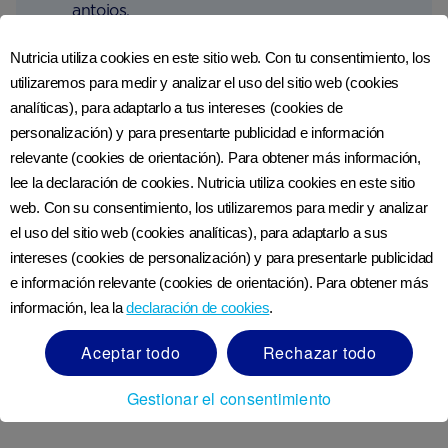
antojos.
Mastica chicle y ocupa tus manos. Mantener
Nutricia utiliza cookies en este sitio web. Con tu consentimiento, los
la boca y las manos ocupadas detendrá el
utilizaremos para medir y analizar el uso del sitio web (cookies
alcance habitual de los cigarrillos.
analíticas), para adaptarlo a tus intereses (cookies de
personalización) y para presentarte publicidad e información
Enumera las razones por las que estás
relevante (cookies de orientación). Para obtener más información,
dejando de fumar y reduciendo tu consumo,
lee la declaración de cookies. Nutricia utiliza cookies en este sitio
y considéralas cuando te sientas tentado.
web. Con su consentimiento, los utilizaremos para medir y analizar
el uso del sitio web (cookies analíticas), para adaptarlo a sus
Piensa positivo; eso hace toda la diferencia.
intereses (cookies de personalización) y para presentarle publicidad
e información relevante (cookies de orientación). Para obtener más
información, lea la
declaración de cookies
.
Aceptar todo
Rechazar todo
Ver referencias
Gestionar el consentimiento