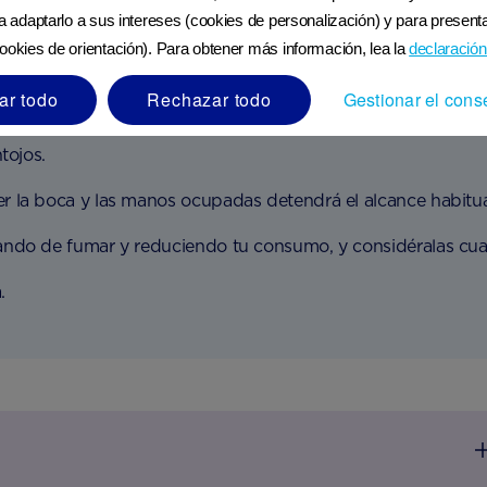
ra adaptarlo a sus intereses (cookies de personalización) y para presenta
4
 de fumar y beber
:
ookies de orientación). Para obtener más información, lea la
declaración
ar todo
Rechazar todo
Gestionar el cons
la. Te ayudará tener un objetivo fijo.
tojos.
 la boca y las manos ocupadas detendrá el alcance habitual 
ando de fumar y reduciendo tu consumo, y considéralas cua
.