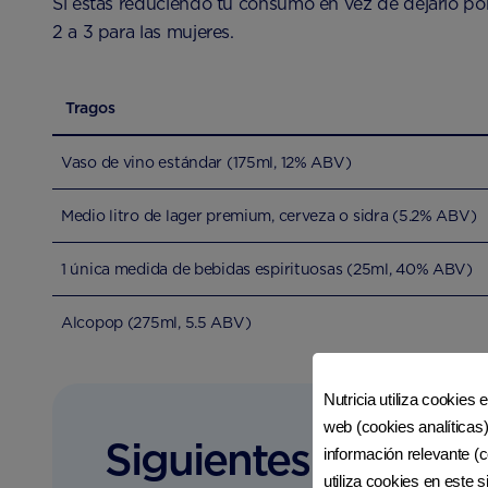
Si estás reduciendo tu consumo en vez de dejarlo po
2 a 3 para las mujeres.
Tragos
Vaso de vino estándar (175ml, 12% ABV)
Medio litro de lager premium, cerveza o sidra (5.2% ABV)
1 única medida de bebidas espirituosas (25ml, 40% ABV)
Alcopop (275ml, 5.5 ABV)
Nutricia utiliza cookies 
web (cookies analíticas)
Siguientes pasos
información relevante (c
utiliza cookies en este 