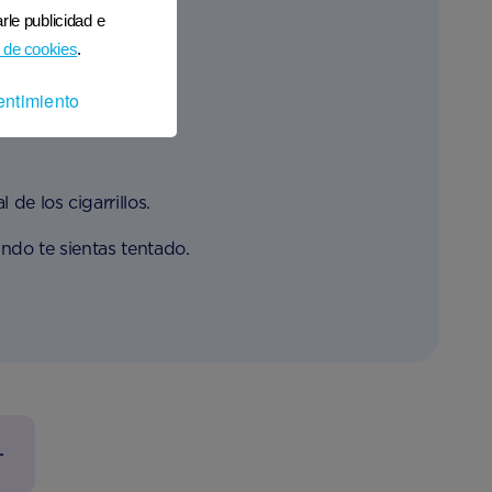
rle publicidad e
 de cookies
.
entimiento
de los cigarrillos.
ndo te sientas tentado.