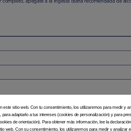
r completo, apégate a la ingesta diaria recomendada de alc
en este sitio web. Con tu consentimiento, los utilizaremos para medir y ana
, para adaptarlo a tus intereses (cookies de personalización) y para pres
ookies de orientación). Para obtener más información, lee la declaración
sitio web. Con su consentimiento, los utilizaremos para medir y analizar e