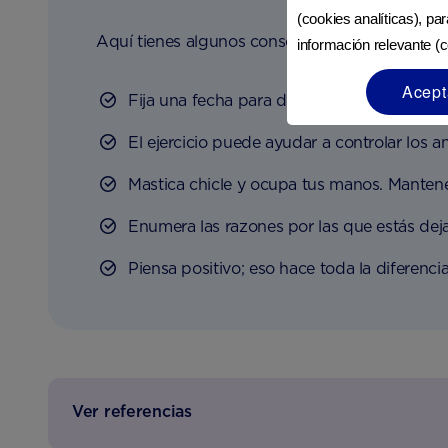
(cookies analíticas), pa
Aquí tienes algunos consejos útiles para dejar
información relevante (c
Acept
Fija una fecha para dejar de fumar y cúmple
El ejercicio puede ayudar a controlar los an
Mastica chicle y ocupa tus manos. Mantener
Enumera las razones por las que estás dej
Piensa positivo; eso hace toda la diferencia
Ver referencias