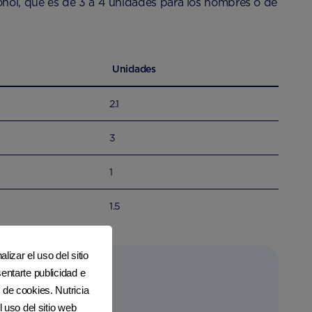
ohol, que es de 3 a 4 unidades para los hombres o de
Unidades
2.1
3
1
1.5
lizar el uso del sitio
entarte publicidad e
 de cookies. Nutricia
l uso del sitio web