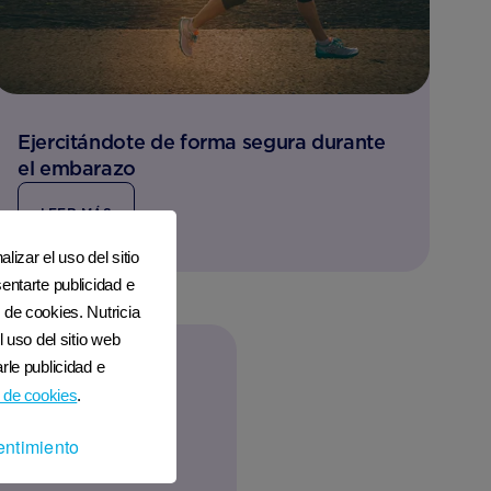
Ejercitándote de forma segura durante
el embarazo
LEER MÁS
lizar el uso del sitio
entarte publicidad e
 de cookies. Nutricia
l uso del sitio web
rle publicidad e
 de cookies
.
entimiento