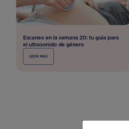
Escaneo en la semana 20: tu guía para
el ultrasonido de género
LEER MÁS