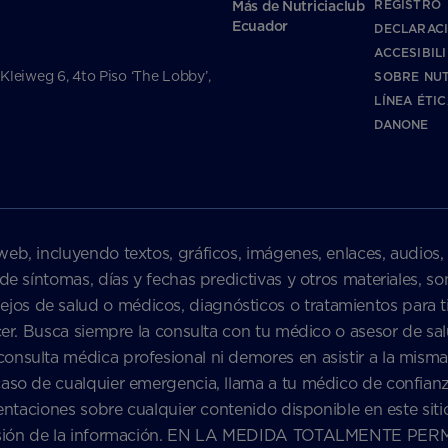
REGISTRO
Más de Nutriciaclub
Ecuador
DECLARAC
ACCESIBIL
 Kleiweg 6, 4to Piso ‘The Lobby’,
SOBRE NUT
LÍNEA ÉTI
DANONE
web, incluyendo textos, gráficos, imágenes, enlaces, audios,
 de síntomas, días y fechas predictivas y otros materiales, 
s de salud o médicos, diagnósticos o tratamientos para ti 
nacer. Busca siempre la consulta con tu médico o asesor de 
onsulta médica profesional ni demores en asistir a la misma
caso de cualquier emergencia, llama a tu médico de confian
sentaciones sobre cualquier contenido disponible en este siti
precisión de la información. EN LA MEDIDA TOTALMENTE P