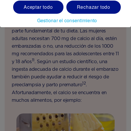
Aceptar todo
Rechazar todo
Enfocándonos en el calcio
Gestionar el consentimiento
El calcio es un mineral importante y debe formar
parte fundamental de tu dieta. Las mujeres
adultas necesitan 700 mg de calcio al día, estén
embarazadas o no, una reducción de los 1000
mg recomendados para las adolescentes entre 11
11
y 18 años
. Según un estudio científico, una
ingesta adecuada de calcio durante el embarazo
también puede ayudar a reducir el riesgo de
12
preeclampsia y parto prematuro
.
Afortunadamente, el calcio se encuentra en
muchos alimentos, por ejemplo: