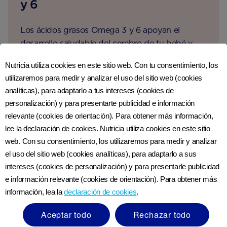
y 6
Los ácidos grasos Omega 3 y 6 apoyan el
desarrollo saludable del cerebro de tu bebé y
11
solo pueden obtenerse de la dieta
. Asegurarte
Nutricia utiliza cookies en este sitio web. Con tu consentimiento, los
de incluir buenas fuentes de Omega 3 en tu
utilizaremos para medir y analizar el uso del sitio web (cookies
dieta te ayudará a darle a tu bebé el mejor
analíticas), para adaptarlo a tus intereses (cookies de
comienzo para un futuro saludable.
personalización) y para presentarte publicidad e información
relevante (cookies de orientación). Para obtener más información,
Asegurarte de incluir buenas
lee la declaración de cookies. Nutricia utiliza cookies en este sitio
fuentes de Omega 3 en tu
web. Con su consentimiento, los utilizaremos para medir y analizar
el uso del sitio web (cookies analíticas), para adaptarlo a sus
dieta te ayudará a darle a tu
intereses (cookies de personalización) y para presentarle publicidad
bebé el mejor comienzo
e información relevante (cookies de orientación). Para obtener más
para un futuro saludable.
información, lea la
declaración de cookies
.
Aceptar todo
Rechazar todo