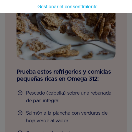
Gestionar el consentimiento
Prueba estos refrigerios y comidas
pequeñas ricas en Omega 312:
Pescado (caballa) sobre una rebanada
de pan integral
Salmón a la plancha con verduras de
hoja verde al vapor