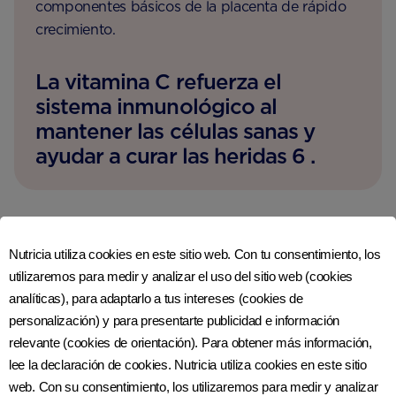
componentes básicos de la placenta de rápido
crecimiento.
La vitamina C refuerza el
sistema inmunológico al
mantener las células sanas y
ayudar a curar las heridas 6 .
LA CIENCIA DETRÁS
Nutricia utiliza cookies en este sitio web. Con tu consentimiento, los
utilizaremos para medir y analizar el uso del sitio web (cookies
VITAMINA C
analíticas), para adaptarlo a tus intereses (cookies de
personalización) y para presentarte publicidad e información
La
vitamina C
es necesaria para producir colágeno,
relevante (cookies de orientación). Para obtener más información,
una de las fibras que sustenta el crecimiento normal, la
lee la declaración de cookies. Nutricia utiliza cookies en este sitio
fuerza ósea y la cicatrización de heridas. También
web. Con su consentimiento, los utilizaremos para medir y analizar