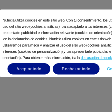
Nutricia utiliza cookies en este sitio web. Con tu consentimiento, los u
uso del sitio web (cookies analíticas), para adaptarlo a tus intereses 
Únete a nosotros en las redes sociales
presentarte publicidad e información relevante (cookies de orientació
lee la declaración de cookies. Nutricia utiliza cookies en este sitio we
utilizaremos para medir y analizar el uso del sitio web (cookies analíti
Más de Nutriciaclub Ecuador
intereses (cookies de personalización) y para presentarle publicidad e
orientación). Para obtener más información, lea la
declaración de cook
CONTÁCTANOS
¿CÓMO ESTÁ HECHA NUTRILON?
Aceptar todo
Rechazar todo
Ge
ACERCA DE NUTRICIA
REGISTRO
DECLARACIÓN DE ACCESIBILIDAD
SOBRE NUTRICIACLUB
LÍNEA ÉTICA DE DANONE
Apoyo
ECUADOR