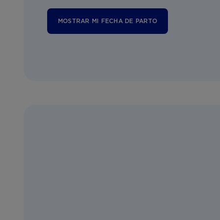
MOSTRAR MI FECHA DE PARTO
22 dias
23 dias
24 dias
25 dias
26 dias
27 dias
28 dias
29 dias