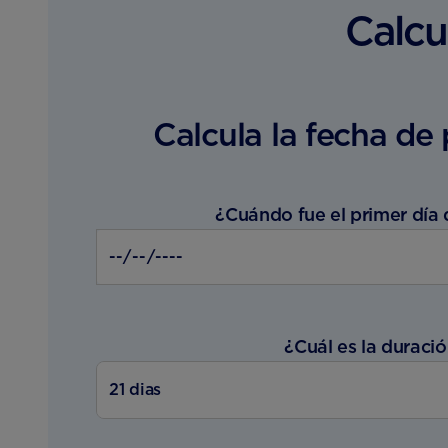
Calcu
Calcula la fecha de
¿Cuándo fue el primer día 
Date
format:
yyyy-
mm-
dd
¿Cuál es la duració
21 dias
21 dias