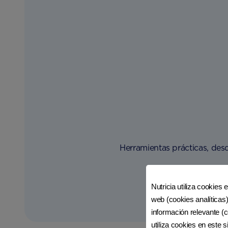
30 dias
31 dias
32 dias
33 dias
34 dias
Herramientas prácticas, des
35 dias
Nutricia utiliza cookies 
web (cookies analíticas)
información relevante (c
utiliza cookies en este 