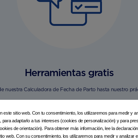
Herramientas gratis
de nuestra Calculadora de Fecha de Parto hasta nuestro pr
ÚNETE A NUTRICIACLUB
en este sitio web. Con tu consentimiento, los utilizaremos para medir y ana
, para adaptarlo a tus intereses (cookies de personalización) y para pres
ookies de orientación). Para obtener más información, lee la declaración
sitio web. Con su consentimiento, los utilizaremos para medir y analizar e