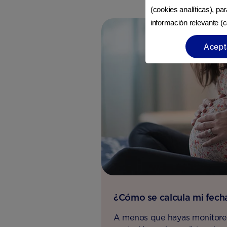
(cookies analíticas), pa
información relevante (c
Acept
¿Cómo se calcula mi fech
A menos que hayas monitore