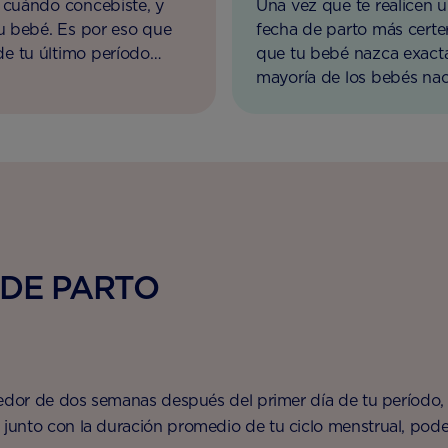
r cuándo concebiste, y
Una vez que te realicen u
tu bebé. Es por eso que
fecha de parto más cert
e tu último período
que tu bebé nazca exacta
dio de tu ciclo para
mayoría de los bebés na
después de la misma.
 DE PARTO
ededor de dos semanas después del primer día de tu período
unto con la duración promedio de tu ciclo menstrual, pode