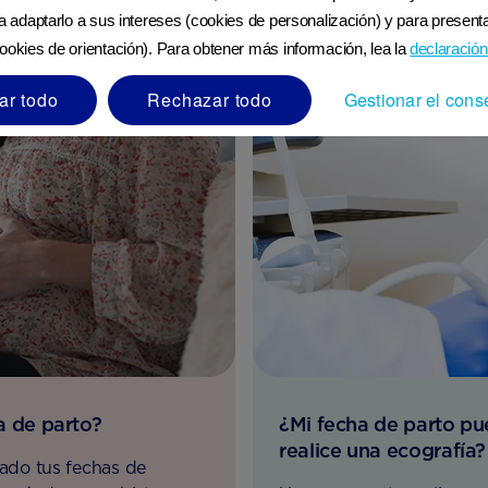
ra adaptarlo a sus intereses (cookies de personalización) y para presenta
ookies de orientación). Para obtener más información, lea la
declaración
ar todo
Rechazar todo
Gestionar el cons
a de parto?
¿Mi fecha de parto p
realice una ecografía?
ado tus fechas de