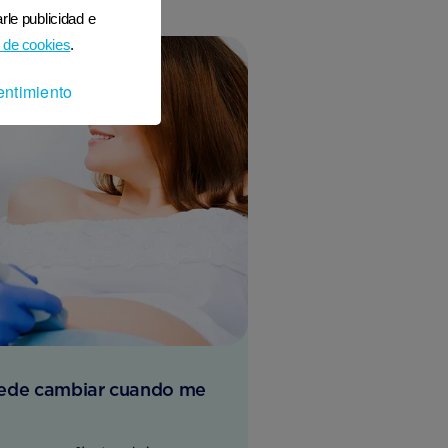
rle publicidad e
 de cookies
.
entimiento
uede cambiar cuando me