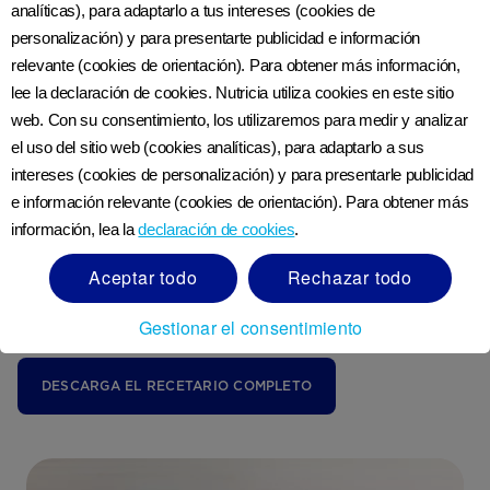
analíticas), para adaptarlo a tus intereses (cookies de
personalización) y para presentarte publicidad e información
Haz de la comida un momento
relevante (cookies de orientación). Para obtener más información,
divertido en compañía de tu
lee la declaración de cookies. Nutricia utiliza cookies en este sitio
peque!
web. Con su consentimiento, los utilizaremos para medir y analizar
el uso del sitio web (cookies analíticas), para adaptarlo a sus
intereses (cookies de personalización) y para presentarle publicidad
En este periodo de cambio rápido,
e información relevante (cookies de orientación). Para obtener más
es importante apoyar el desarrollo
información, lea la
declaración de cookies
.
de tu peque con una dieta
Aceptar todo
Rechazar todo
balanceada y equilibrada en una
variedad de nutrientes.
Gestionar el consentimiento
DESCARGA EL RECETARIO COMPLETO