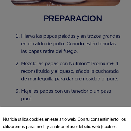
PREPARACION
Hierva las papas peladas y en trozos grandes
en el caldo de pollo. Cuando estén blandas
las papas retire del fuego.
Mezcle las papas con Nutrilon™ Premium+ 4
reconstituida y el queso, añada la cucharada
de mantequilla para dar cremosidad al puré.
Maje las papas con un tenedor o un pasa
puré.
Rectifique el sabor con sal y pimienta.
Nutricia utiliza cookies en este sitio web. Con tu consentimiento, los
Servir con el pescado tempurizado
utilizaremos para medir y analizar el uso del sitio web (cookies