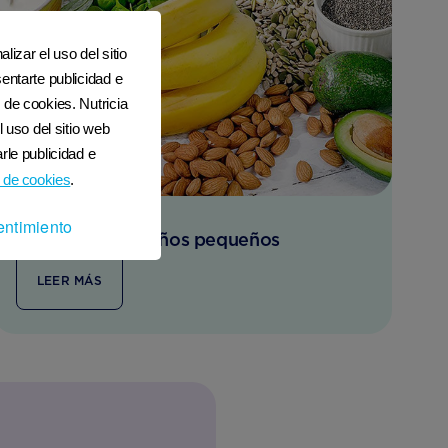
lizar el uso del sitio
entarte publicidad e
 de cookies. Nutricia
l uso del sitio web
rle publicidad e
 de cookies
.
entimiento
Vitamina D en niños pequeños
LEER MÁS