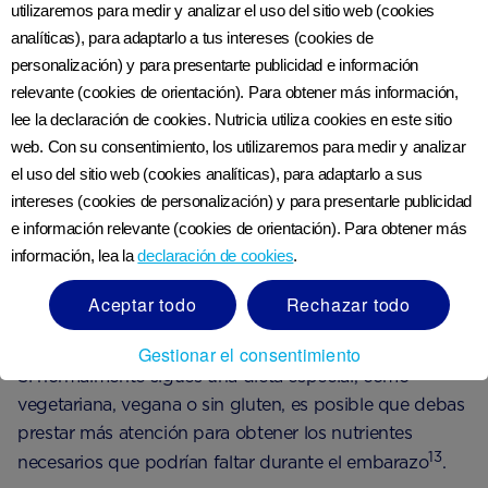
utilizaremos para medir y analizar el uso del sitio web (cookies
Comer más alimentos de los que necesitas durante el
analíticas), para adaptarlo a tus intereses (cookies de
embarazo puede provocar un aumento de peso
personalización) y para presentarte publicidad e información
excesivo. A su vez, esto puede tener consecuencias
relevante (cookies de orientación). Para obtener más información,
para el desarrollo de tu bebé y se ha relacionado con
lee la declaración de cookies. Nutricia utiliza cookies en este sitio
complicaciones como un gran peso al nacer y un
web. Con su consentimiento, los utilizaremos para medir y analizar
12
mayor riesgo de parto por cesárea
.
el uso del sitio web (cookies analíticas), para adaptarlo a sus
intereses (cookies de personalización) y para presentarle publicidad
e información relevante (cookies de orientación). Para obtener más
¿Qué comer con una dieta
información, lea la
declaración de cookies
.
especializada o restringida
durante el embarazo?
Aceptar todo
Rechazar todo
Gestionar el consentimiento
Si normalmente sigues una dieta especial, como
vegetariana, vegana o sin gluten, es posible que debas
prestar más atención para obtener los nutrientes
13
necesarios que podrían faltar durante el embarazo
.