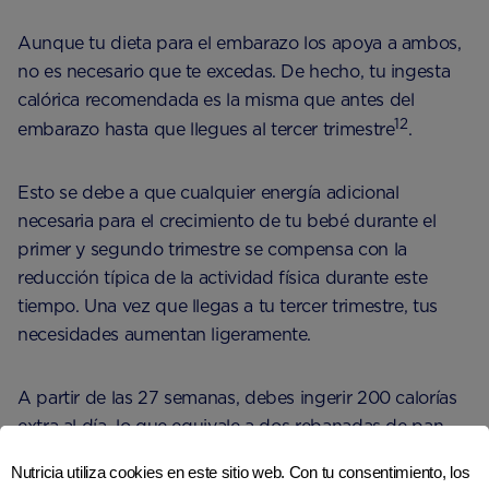
Aunque tu dieta para el embarazo los apoya a ambos,
no es necesario que te excedas. De hecho, tu ingesta
calórica recomendada es la misma que antes del
12
embarazo hasta que llegues al tercer trimestre
.
Esto se debe a que cualquier energía adicional
necesaria para el crecimiento de tu bebé durante el
primer y segundo trimestre se compensa con la
reducción típica de la actividad física durante este
tiempo. Una vez que llegas a tu tercer trimestre, tus
necesidades aumentan ligeramente.
A partir de las 27 semanas, debes ingerir 200 calorías
extra al día, lo que equivale a dos rebanadas de pan
12
con mantequilla
.
Nutricia utiliza cookies en este sitio web. Con tu consentimiento, los