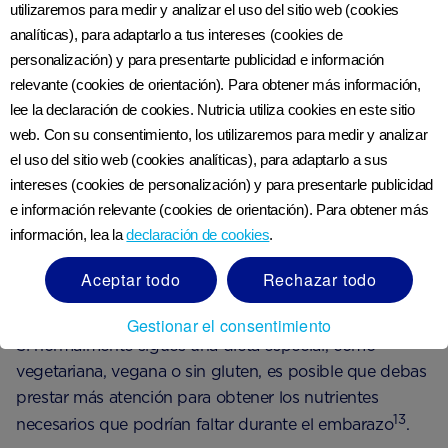
utilizaremos para medir y analizar el uso del sitio web (cookies
Comer más alimentos de los que necesitas durante el
analíticas), para adaptarlo a tus intereses (cookies de
embarazo puede provocar un aumento de peso
personalización) y para presentarte publicidad e información
excesivo. A su vez, esto puede tener consecuencias
relevante (cookies de orientación). Para obtener más información,
para el desarrollo de tu bebé y se ha relacionado con
lee la declaración de cookies. Nutricia utiliza cookies en este sitio
complicaciones como un gran peso al nacer y un
web. Con su consentimiento, los utilizaremos para medir y analizar
12
mayor riesgo de parto por cesárea
.
el uso del sitio web (cookies analíticas), para adaptarlo a sus
intereses (cookies de personalización) y para presentarle publicidad
e información relevante (cookies de orientación). Para obtener más
¿Qué comer con una dieta
información, lea la
declaración de cookies
.
especializada o restringida
durante el embarazo?
Aceptar todo
Rechazar todo
Gestionar el consentimiento
Si normalmente sigues una dieta especial, como
vegetariana, vegana o sin gluten, es posible que debas
prestar más atención para obtener los nutrientes
13
necesarios que podrían faltar durante el embarazo
.