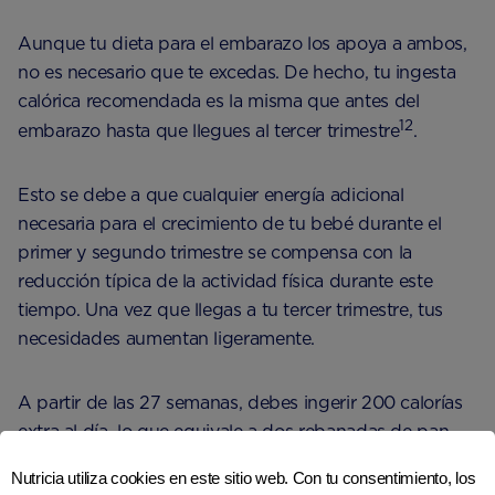
Aunque tu dieta para el embarazo los apoya a ambos,
no es necesario que te excedas. De hecho, tu ingesta
calórica recomendada es la misma que antes del
12
embarazo hasta que llegues al tercer trimestre
.
Esto se debe a que cualquier energía adicional
necesaria para el crecimiento de tu bebé durante el
primer y segundo trimestre se compensa con la
reducción típica de la actividad física durante este
tiempo. Una vez que llegas a tu tercer trimestre, tus
necesidades aumentan ligeramente.
A partir de las 27 semanas, debes ingerir 200 calorías
extra al día, lo que equivale a dos rebanadas de pan
12
con mantequilla
.
Nutricia utiliza cookies en este sitio web. Con tu consentimiento, los