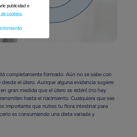
rle publicidad e
 de cookies
.
entimiento
 está completamente formado. Aún no se sabe con
ebé desde el útero. Aunque alguna evidencia sugiere
 en gran medida que el útero es estéril (no hay
e transmiten hasta el nacimiento. Cualquiera que sea
s importante que nutras tu flora intestinal para
acerlo es consumiendo una dieta variada y