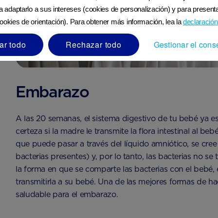
ra adaptarlo a sus intereses (cookies de personalización) y para presenta
ookies de orientación). Para obtener más información, lea la
declaración
ar todo
Rechazar todo
Gestionar el cons
Embarazo
A las 20 semanas, el sistema digestivo de tu bebé ya
certeza si la madre le transmite la flora intestinal al b
que puede pasar a través del líquido amniótico, se cree
bacterias presentes) y, por lo tanto, las bacterias no s
la forma en que se comparte las bacterias con el bebé, e
transmitirla a su bebé. Una de las mejores formas de h
saludable para el embarazo.