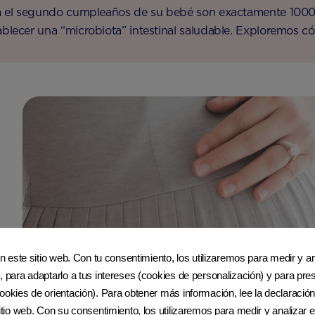
 el segundo cumpleaños de su bebé son exactamente 1000 
ablecer una “microbiota” intestinal saludable. Exploremos c
en este sitio web. Con tu consentimiento, los utilizaremos para medir y ana
, para adaptarlo a tus intereses (cookies de personalización) y para pres
ookies de orientación). Para obtener más información, lee la declaración
sitio web. Con su consentimiento, los utilizaremos para medir y analizar e