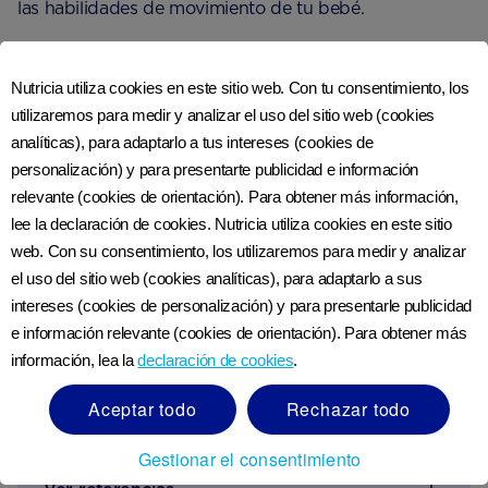
las habilidades de movimiento de tu bebé.
Formas de estimular el habla y
Nutricia utiliza cookies en este sitio web. Con tu consentimiento, los
la vista de tu bebé
utilizaremos para medir y analizar el uso del sitio web (cookies
analíticas), para adaptarlo a tus intereses (cookies de
personalización) y para presentarte publicidad e información
Aunque es posible que no te entiendan, hablar, leer y
relevante (cookies de orientación). Para obtener más información,
cantarle a tu bebé lo ayudará a procesar los sonidos
lee la declaración de cookies. Nutricia utiliza cookies en este sitio
que eventualmente aprenderá a copiar. De manera
web. Con su consentimiento, los utilizaremos para medir y analizar
similar, juegos como el juego de la mirada mutua
el uso del sitio web (cookies analíticas), para adaptarlo a sus
pueden ayudar a mejorar su capacidad para rastrear
intereses (cookies de personalización) y para presentarle publicidad
2
objetos con los ojos
. Para jugar, simplemente capta la
e información relevante (cookies de orientación). Para obtener más
atención de tu hijo, luego inclina la cabeza y espera a
información, lea la
declaración de cookies
.
que te imite. Luego, gira tu cuerpo y observa cómo
gira la cabeza para mantenerte a la vista.
Aceptar todo
Rechazar todo
Gestionar el consentimiento