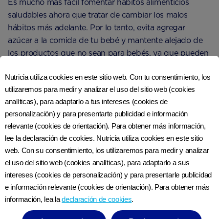
Es mucho más fácil fomentar hábitos alimenticios
saludables ahora que tratar de cambiar los malos
hábitos más adelante. Por lo tanto, evita agregar
azúcar a la comida de tu bebé y mantente alejado de
los productos que no sean para bebés, ya que pueden
tener un alto contenido de azúcar.
Nutricia utiliza cookies en este sitio web. Con tu consentimiento, los
utilizaremos para medir y analizar el uso del sitio web (cookies
Ciertos alimentos que puedes pensar que están bien
analíticas), para adaptarlo a tus intereses (cookies de
para tu bebé pueden tener un contenido
personalización) y para presentarte publicidad e información
sorprendentemente alto de azúcar. Panecillos, frutos
relevante (cookies de orientación). Para obtener más información,
secos, frijoles horneados y algunas comidas y bebidas
lee la declaración de cookies. Nutricia utiliza cookies en este sitio
para bebés son solo algunos ejemplos.
web. Con su consentimiento, los utilizaremos para medir y analizar
el uso del sitio web (cookies analíticas), para adaptarlo a sus
Consulta las etiquetas de los alimentos para obtener
intereses (cookies de personalización) y para presentarle publicidad
más información sobre su contenido de azúcar. Busca
e información relevante (cookies de orientación). Para obtener más
la cifra de “carbohidratos (de los cuales azúcares)” en
información, lea la
declaración de cookies
.
la etiqueta nutricional. Los alimentos con alto