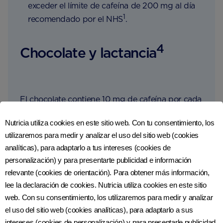
exceder el límite de cafeína de 200 mg al día
1
recomendado por el NHS
.
4
Chocolate y lactancia
El chocolate contiene 10 mg de cafeína por cada
50 g de chocolate con leche, por lo que, a
Nutricia utiliza cookies en este sitio web. Con tu consentimiento, los
menos que consumas grandes cantidades, no
utilizaremos para medir y analizar el uso del sitio web (cookies
debería estimular a tu bebé. Sin embargo, el
analíticas), para adaptarlo a tus intereses (cookies de
chocolate también contiene teobromina, que es
personalización) y para presentarte publicidad e información
un estimulante similar a la cafeína. Los niveles de
relevante (cookies de orientación). Para obtener más información,
teobromina en el chocolate tampoco son altos,
lee la declaración de cookies. Nutricia utiliza cookies en este sitio
pero cuando se combinan con cafeína podrían
web. Con su consentimiento, los utilizaremos para medir y analizar
tener un efecto más fuerte. Por lo tanto, es mejor
el uso del sitio web (cookies analíticas), para adaptarlo a sus
consumir pequeñas cantidades de chocolate
intereses (cookies de personalización) y para presentarle publicidad