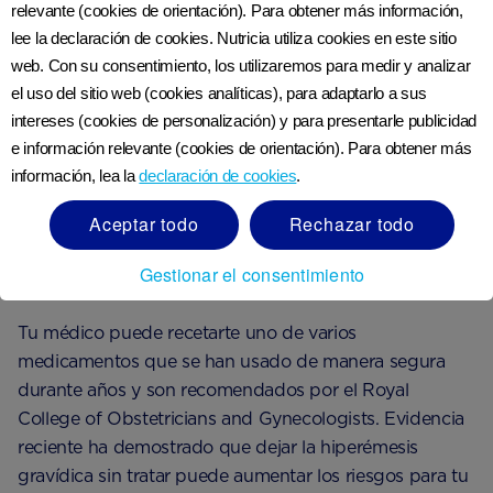
relevante (cookies de orientación). Para obtener más información,
Sientes muchas náuseas casi todo el tiempo y eso
lee la declaración de cookies. Nutricia utiliza cookies en este sitio
te impide comer y/o beber.
web. Con su consentimiento, los utilizaremos para medir y analizar
el uso del sitio web (cookies analíticas), para adaptarlo a sus
Pierdes más del cinco por ciento de tu peso antes
intereses (cookies de personalización) y para presentarle publicidad
del embarazo.
e información relevante (cookies de orientación). Para obtener más
Vomitas más de tres veces al día durante más de
información, lea la
declaración de cookies
.
tres días.
Aceptar todo
Rechazar todo
Gestionar el consentimiento
Tratamiento de la hiperémesis gravídica
Tu médico puede recetarte uno de varios
medicamentos que se han usado de manera segura
durante años y son recomendados por el Royal
College of Obstetricians and Gynecologists. Evidencia
reciente ha demostrado que dejar la hiperémesis
gravídica sin tratar puede aumentar los riesgos para tu