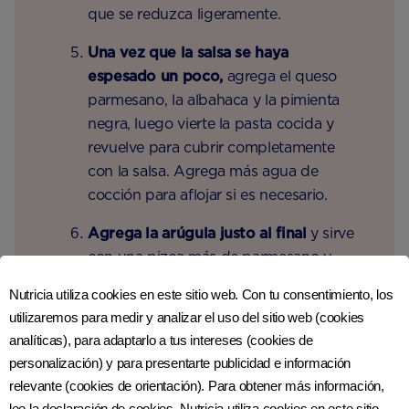
que se reduzca ligeramente.
Una vez que la salsa se haya
espesado un poco,
agrega el queso
parmesano, la albahaca y la pimienta
negra, luego vierte la pasta cocida y
revuelve para cubrir completamente
con la salsa. Agrega más agua de
cocción para aflojar si es necesario.
Agrega la arúgula justo al final
y sirve
con una pizca más de parmesano y
pimienta negra encima.
Nutricia utiliza cookies en este sitio web. Con tu consentimiento, los
utilizaremos para medir y analizar el uso del sitio web (cookies
analíticas), para adaptarlo a tus intereses (cookies de
personalización) y para presentarte publicidad e información
relevante (cookies de orientación). Para obtener más información,
Ver referencias
lee la declaración de cookies. Nutricia utiliza cookies en este sitio