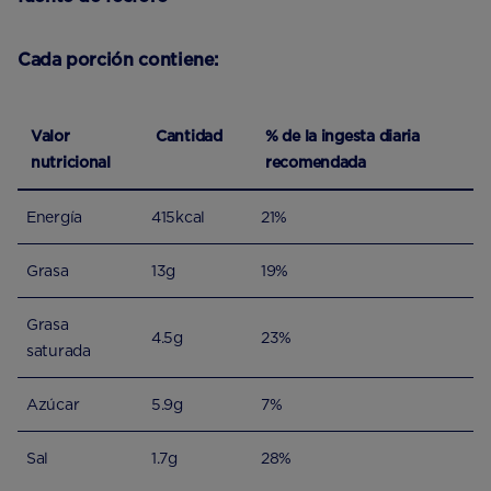
Cada porción contiene:
Valor
Cantidad
% de la ingesta diaria
nutricional
recomendada
Energía
415kcal
21%
Grasa
13g
19%
Grasa
4.5g
23%
saturada
Azúcar
5.9g
7%
Sal
1.7g
28%