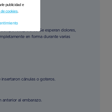
rle publicidad e
 de cookies
.
entimiento
rá tiempo recuperarse. Se esperan dolores,
ompletamente en forma durante varias
 insertaron cánulas o goteros.
 anterior al embarazo.