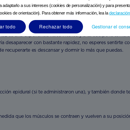
ra adaptarlo a sus intereses (cookies de personalización) y para presenta
ookies de orientación). Para obtener más información, lea la
declaración
ar todo
Rechazar todo
Gestionar el cons
 a luz es una experiencia física intensa y a tu cuerpo le toma
ía desaparecer con bastante rapidez, no esperes sentirte c
de recuperarte es descansar y dormir lo más que puedas.
ción epidural (si te administraron una), y también donde te
medida que los músculos se contraen y vuelven a su posición