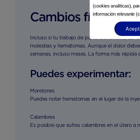
(cookies analíticas), pa
Cambios físicos
información relevante (c
Acept
Incluso si tu trabajo de parto fue sencillo, dar
molestias y hematomas. Aunque el dolor deber
semanas, incluso meses. La forma más rápida 
Puedes experimentar:
Moretones
Puedes notar hematomas en el lugar de la inyec
Calambres
Es posible que sufras calambres en el útero a 