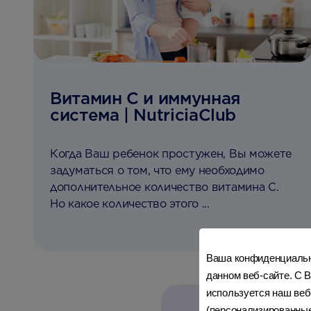
Витамин C и иммунная
система | NutriciaClub
Когда Ваш ребенок простужен, Вы можете
задуматься о том, что ему необходимо
дополнительное количество витамина C.
Но какое количество этого ...
Ваша конфиденциально
данном веб-сайте. С В
используется наш веб
(персонализированные