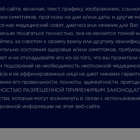
б-сайте, включая, текст, графику, изображения, ссылки
рки симптомов, прогнозы на дни и/или даты и другие 
 как медицинский совет, диагноз или лечение для Вас 
ельзя полагаться полностью, она не является точной 
айтесь за советом к своему врачу или другому квали
сительно состояния здоровья и/или симптомов, требующ
 и не откладывайте его из-за того, что вы прочитали 
ли подозрений на необходимость неотложной медицинс
cia и ее аффилированные лица не дают никаких гарант
также его правильности, полноты, адекватности, пригод
 ПОЛНОСТЬЮ РАЗРЕШЕННОЙ ПРИМЕНИМЫМ ЗАКОНОДАТЕЛЬ
тва, которые могут возникнуть в связи с использован
деленной информации на этом веб-сайте.