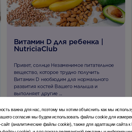
Витамин D для ребенка |
NutriciaClub
Привет, солнце Незаменимое питательное
вещество, которое трудно получить
Витамин D необходим для нормального
развития костей Вашего малыша и
выполняет другие ...
сть важна для нас, поэтому мы хотим объяснить как мы использ
ашего согласия мы будем использовать файлы cookie для измерени
-сайт (аналитические файлы cookie), также для адаптации сайта 
 файлы cookie), и для показа релевантной рекламы и информации