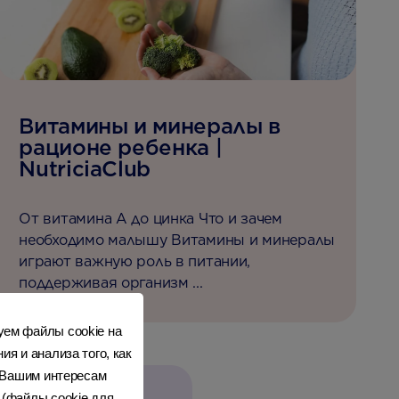
Витамины и минералы в
рационе ребенка |
NutriciaClub
От витамина А до цинка Что и зачем
необходимо малышу Витамины и минералы
играют важную роль в питании,
поддерживая организм ...
уем файлы cookie на
я и анализа того, как
к Вашим интересам
 (файлы cookie для