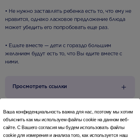
• Не нужно заставлять ребенка есть то, что ему не
нравится, однако ласковое предложение блюда
может убедить его попробовать еще раз.
• Ешьте вместе — дети с гораздо большим
желанием будут есть то, что Вы едите вместе с
ними.
Просмотреть ссылки
Ваша конфиденциальность важна для нас, поэтому мы хотим
объяснить как мы используем файлы cookie на данном веб-
Последнее обновление: 21 августа 2014 года
сайте. С Вашего согласия мы будем использовать файлы
cookie для измерения и анализа того, как используется наш