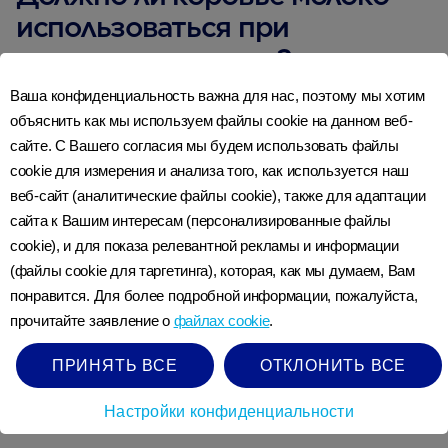
использоваться при
отлучении от груди?
Ваша конфиденциальность важна для нас, поэтому мы хотим
Младенцам не следует давать коровье или козье
объяснить как мы используем файлы cookie на данном веб-
молоко вместо грудного молока или детской смеси
сайте. С Вашего согласия мы будем использовать файлы
cookie для измерения и анализа того, как используется наш
до достижения ими 12-месячного возраста. Однако
веб-сайт (аналитические файлы cookie), также для адаптации
коровье молоко можно использовать в
сайта к Вашим интересам (персонализированные файлы
приготовлении пищи. Если Вы решили
cookie), и для показа релевантной рекламы и информации
использовать козье молоко в продуктах питания,
(файлы cookie для таргетинга), которая, как мы думаем, Вам
убедитесь, что оно пастеризованное.
понравится. Для более подробной информации, пожалуйста,
прочитайте заявление о
файлах cookie
.
Просмотреть ссылки
ПРИНЯТЬ ВСЕ
ОТКЛОНИТЬ ВСЕ
Настройки конфиденциальности