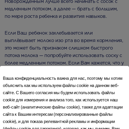
Новорожденным лучше всего начинать с сосок с
медленным потоком, а далее — брать с большим,
по мере роста ребенка и развития навыков.
Если Ваш ребенок захлебывается или
выплёвывает молоко изо рта во время кормления,
это может быть признаком слишком быстрого
потока молока — попробуйте использовать соску с
более медленным потоком. Если Вам кажется, что у
ребенка сложности с кормлением из бутылочки,
попробуйте сменить тип или марку соски. Соски не
Ваша конфиденциальность важна для нас, поэтому мы хотим
вечны и могут испортиться, поэтому не забывайте
объяснить как мы используем файлы cookie на данном веб-
сайте. С Вашего согласия мы будем использовать файлы
регулярно проверять их, а когда их нужно
cookie для измерения и анализа того, как используется наш
заменить, не забудьте выбрать размер,
веб-сайт (аналитические файлы cookie), также для адаптации
соответствующий стадии роста Вашего ребенка.
сайта к Вашим интересам (персонализированные файлы
cookie), и для показа релевантной рекламы и информации
Другие полезные дополнения
(файлы cookie для таргетинга), которая, как мы думаем, Вам