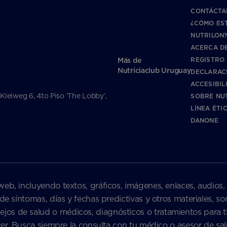
CONTÁCTA
¿CÓMO ES
NUTRILON
ACERCA DE
REGISTRO
Más de
Nutriciaclub Uruguay
DECLARAC
ACCESIBIL
 Kleiweg 6, 4to Piso ‘The Lobby’,
SOBRE NU
LÍNEA ÉTI
DANONE
web, incluyendo textos, gráficos, imágenes, enlaces, audios,
 de síntomas, días y fechas predictivas y otros materiales, 
s de salud o médicos, diagnósticos o tratamientos para ti 
nacer. Busca siempre la consulta con tu médico o asesor de 