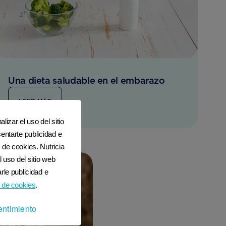
Una dieta saludable en el embarazo
LEER MÁS
lizar el uso del sitio
entarte publicidad e
 de cookies. Nutricia
l uso del sitio web
rle publicidad e
 de cookies
.
entimiento