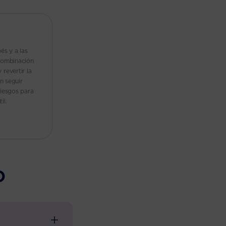
és y a las
 combinación
revertir la
n seguir
riesgos para
il.
o