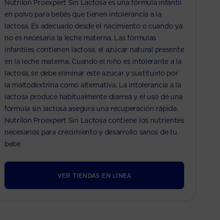
Nutrilon Proe​xpert Sin Lactosa es una fórmula infantil
en polvo para bebés que tienen intolerancia a la
lactosa. Es adecuado desde el nacimiento o cuando ya
no es necesaria la leche materna. Las fórmulas
infantiles contienen lactosa, el azúcar natural presente
en la leche materna. Cuando el niño es intolerante a la
lactosa, se debe eliminar este azúcar y sustituirlo por
la maltodextrina como alternativa. La intolerancia a la
lactosa produce habitualmente diarrea y el uso de una
fórmula sin lactosa asegura una recuperación rápida.
Nutrilon Proe​xpert Sin Lactosa contiene los nutrientes
necesarios para crecimiento y desarrollo sanos de tu
bebé
VER TIENDAS EN LÍNEA