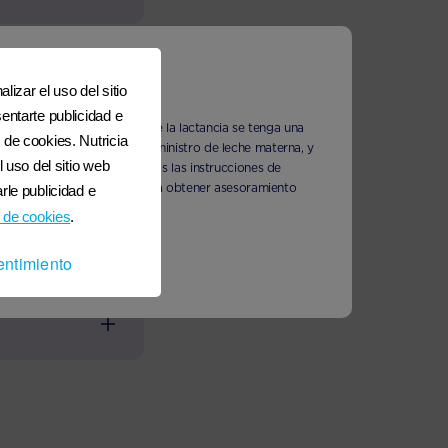
lizar el uso del sitio
entarte publicidad e
 que al prepararse y durante la lactancia se tenga una
 de cookies. Nutricia
e vida puede reducir el suministro de leche materna, y
l uso del sitio web
n seguir cuidadosamente todas las instrucciones de
n profesional de la salud para obtener asesoramiento
rle publicidad e
 de cookies
.
entimiento