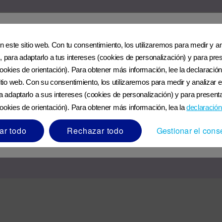
en este sitio web. Con tu consentimiento, los utilizaremos para medir y ana
, para adaptarlo a tus intereses (cookies de personalización) y para pres
 los bebés y brinda muchos beneficios a los bebés y a las madres. Es importante
ookies de orientación). Para obtener más información, lee la declaración
nación de amamantar y alimentar al bebé con biberón en sus primeras semanas d
u bebé
sitio web. Con su consentimiento, los utilizaremos para medir y analizar e
en considerar las implicaciones sociales y económicas de no amamantar. Se debe
ecuada podría representar riesgos para la salud del bebé. Consulte siempre a u
ra adaptarlo a sus intereses (cookies de personalización) y para presenta
jo supervisión médica después de considerar todas las opciones de alimentación.
ookies de orientación). Para obtener más información, lea la
declaración
cenamiento
ar todo
Rechazar todo
Gestionar el cons