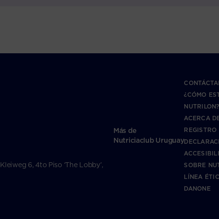
CONTÁCTA
¿CÓMO ES
NUTRILON
ACERCA DE
REGISTRO
Más de
Nutriciaclub Uruguay
DECLARAC
ACCESIBIL
 Kleiweg 6, 4to Piso ‘The Lobby’,
SOBRE NU
LÍNEA ÉTI
DANONE