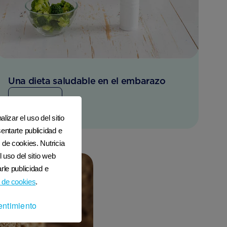
Una dieta saludable en el embarazo
LEER MÁS
lizar el uso del sitio
entarte publicidad e
 de cookies. Nutricia
l uso del sitio web
rle publicidad e
 de cookies
.
entimiento