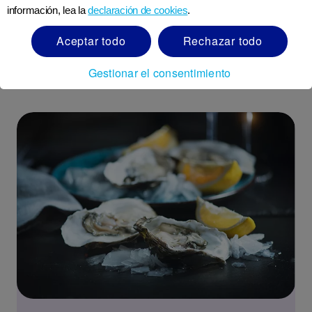
información, lea la
declaración de cookies
.
Una dieta saludable en el embarazo
Aceptar todo
Rechazar todo
LEER MÁS
Gestionar el consentimiento