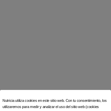
+12 meses
Nutrilon Premium+ 3 Pronutra Advance, lata de 400 g
Polvo
VER TIENDAS EN LÍNEA
APRENDE MÁS
Calidad asegurada
Estamos comprometidos a brindarte a ti y a tu
bebé lo mejor.
Las fábricas de Nutricia no producen para
Nutricia utiliza cookies en este sitio web. Con tu consentimiento, los
marcas propias de ningún supermercado.
utilizaremos para medir y analizar el uso del sitio web (cookies