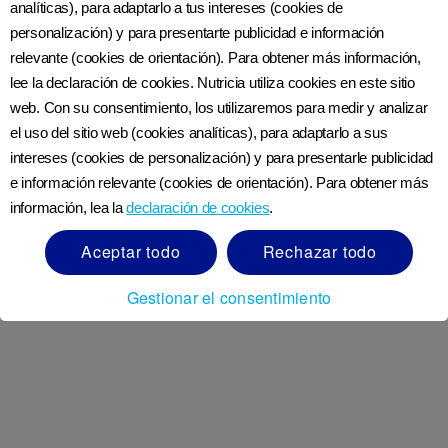
analíticas), para adaptarlo a tus intereses (cookies de
personalización) y para presentarte publicidad e información
Encuentra más sobre nuestro
compromiso de
relevante (cookies de orientación). Para obtener más información,
alta calidad
.
lee la declaración de cookies. Nutricia utiliza cookies en este sitio
web. Con su consentimiento, los utilizaremos para medir y analizar
Aviso importante:
el uso del sitio web (cookies analíticas), para adaptarlo a sus
intereses (cookies de personalización) y para presentarle publicidad
LA LECHE MATERNA ES EL MEJOR
e información relevante (cookies de orientación). Para obtener más
información, lea la
declaración de cookies
.
ALIMENTO PARA EL BEBÉ.
El uso de este
producto debe hacerse bajo orientación médica.
Aceptar todo
Rechazar todo
Los lactantes, además del consumo de la
fórmula, también deben ser ablactados a partir
Gestionar el consentimiento
de una edad que sea apropiada para su
crecimiento específico y necesidades de
desarrollo según la orientación del profesional de
salud (médico o nutriólogo) y en cualquier caso
a partir de los seis meses de edad.